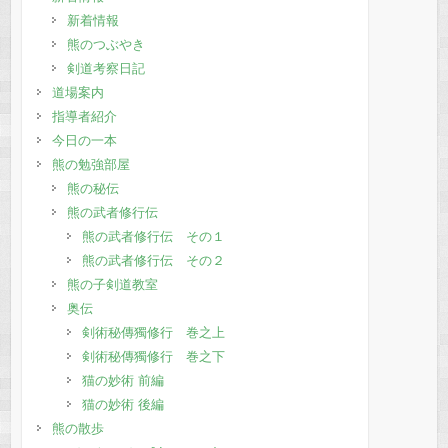
新着情報
熊のつぶやき
剣道考察日記
道場案内
指導者紹介
今日の一本
熊の勉強部屋
熊の秘伝
熊の武者修行伝
熊の武者修行伝 その１
熊の武者修行伝 その２
熊の子剣道教室
奥伝
剣術秘傳獨修行 巻之上
剣術秘傳獨修行 巻之下
猫の妙術 前編
猫の妙術 後編
熊の散歩