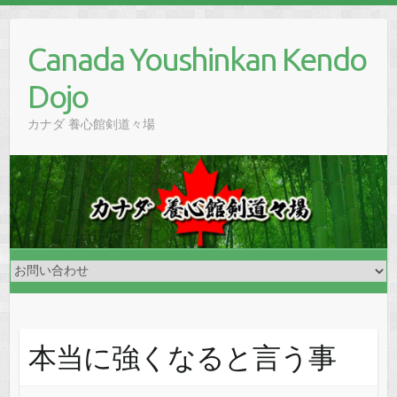
Skip
to
Canada Youshinkan Kendo
content
Dojo
カナダ 養心館剣道々場
本当に強くなると言う事