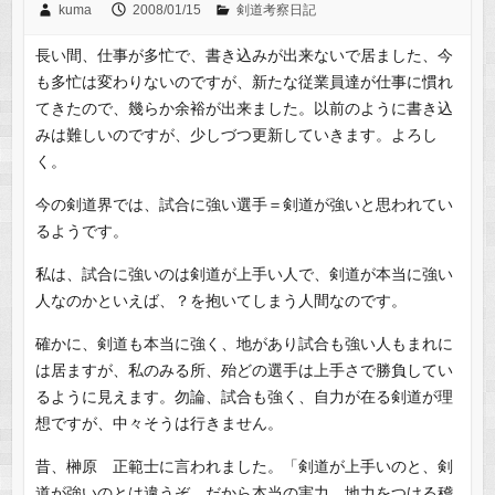
kuma
2008/01/15
剣道考察日記
長い間、仕事が多忙で、書き込みが出来ないで居ました、今
も多忙は変わりないのですが、新たな従業員達が仕事に慣れ
てきたので、幾らか余裕が出来ました。以前のように書き込
みは難しいのですが、少しづつ更新していきます。よろし
く。
今の剣道界では、試合に強い選手＝剣道が強いと思われてい
るようです。
私は、試合に強いのは剣道が上手い人で、剣道が本当に強い
人なのかといえば、？を抱いてしまう人間なのです。
確かに、剣道も本当に強く、地があり試合も強い人もまれに
は居ますが、私のみる所、殆どの選手は上手さで勝負してい
るように見えます。勿論、試合も強く、自力が在る剣道が理
想ですが、中々そうは行きません。
昔、榊原 正範士に言われました。「剣道が上手いのと、剣
道が強いのとは違うぞ。だから本当の実力、地力をつける稽