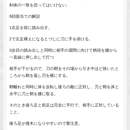
剣体の一致を怠ってはいけない。
8顔面当ての解説
1右足を前に踏み出す。
2で左足構えになるとづじに刀に手を掛ける。
3歩目の踏み出しと同時に相手の眉間に向けて柄頭を腰から
一直線に押し出して打つ
相手が下がるので、刀の鞘をその場から引き中ほど抜いたと
ころから鞘を返し刃を横にする。
鞘離れと同時に体を反転し後ろの敵に正対し、刃と鞘を床と
水平に刀と鞘を腰に取る。
そのとき後ろ足と前足は完全に平行で、相手に正対している
こと。
後ろ足が撞木になりやすいので要注意。