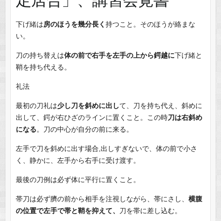
下げ緒は
房のほうを幾分長く
持つこと。そのほうが絡まな
い。
刀の持ち替えは
体の前で右手を左手の上から鍔越に
下げ緒と
鞘を持ち代える。
礼法
最初の刀礼は
少し刀を斜めに出し
て、刀を持ち代え、斜めに
出して、鍔が右ひざのラインに置くこと。この時
刀は右斜め
になる
。刀の中心が自分の前に来る。
左手で刀を斜めに出す場合,出しすぎないで、体の前で小さ
く、静かに、左手から右手に受け渡す。
最後の刀例は必ず体に平行に置くこと。
帯刀は必ず臍の前から相手を注視しながら、帯にさし、
横腹
の位置で左手で帯と鞘を抑えて、
刀を帯に差し込む。