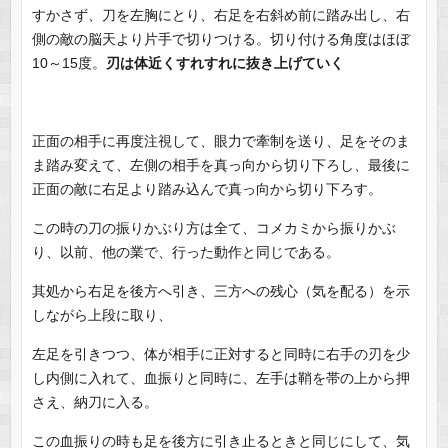
すかさず、刀を左胸にとり、右足を右斜め前に踏み出し、右
側の敵の脳天より片手で切りつける。切り付ける角度はほぼ
10～15度。
刃は体近くすれすれに抜き上げていく
正面の相手に再度注視して、眼力で牽制を送り、足をそのま
ま踏み変えて、左側の相手を真っ向から切り下ろし、最後に
正面の敵に右足より踏み込んで真っ向から切り下ろす。
この時の刀の振りかぶり方は全て、コメカミから振りかぶ
り、以前、他の業で、行った動作と同じである。
其処から右足を後方へ引き、三方への残心（気を配る）を示
しながら上段に取り、
左足を引きつつ、体が相手に正対すると同時に右手の刃を少
し内側に入れて、血振りと同時に、左手は鞘を帯の上から押
さえ、納刀に入る。
この血振りの時も足を後方に引き止るときと同じにして、気