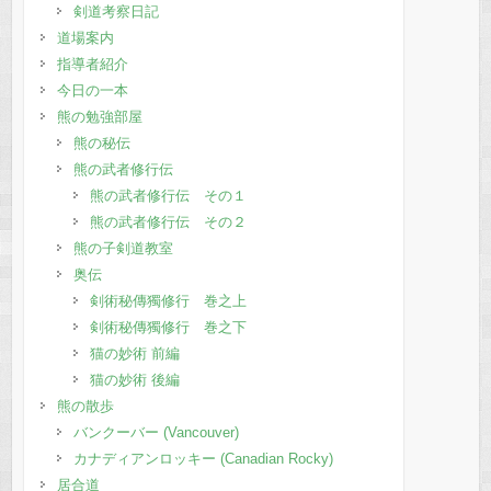
剣道考察日記
道場案内
指導者紹介
今日の一本
熊の勉強部屋
熊の秘伝
熊の武者修行伝
熊の武者修行伝 その１
熊の武者修行伝 その２
熊の子剣道教室
奥伝
剣術秘傳獨修行 巻之上
剣術秘傳獨修行 巻之下
猫の妙術 前編
猫の妙術 後編
熊の散歩
バンクーバー (Vancouver)
カナディアンロッキー (Canadian Rocky)
居合道