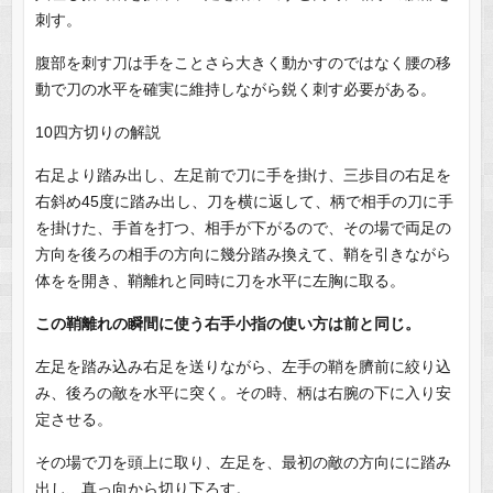
刺す。
腹部を刺す刀は手をことさら大きく動かすのではなく腰の移
動で刀の水平を確実に維持しながら鋭く刺す必要がある。
10四方切りの解説
右足より踏み出し、左足前で刀に手を掛け、三歩目の右足を
右斜め45度に踏み出し、刀を横に返して、柄で相手の刀に手
を掛けた、手首を打つ、相手が下がるので、その場で両足の
方向を後ろの相手の方向に幾分踏み換えて、鞘を引きながら
体をを開き、鞘離れと同時に刀を水平に左胸に取る。
この鞘離れの瞬間に使う右手小指の使い方は前と同じ。
左足を踏み込み右足を送りながら、左手の鞘を臍前に絞り込
み、後ろの敵を水平に突く。その時、柄は右腕の下に入り安
定させる。
その場で刀を頭上に取り、左足を、最初の敵の方向にに踏み
出し、真っ向から切り下ろす。