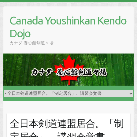
Skip
to
Canada Youshinkan Kendo
content
Dojo
カナダ 養心館剣道々場
全日本剣道連盟居合。「制
定居合」、講習会覚書