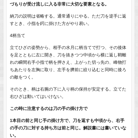
づもりが受け流しに入る非常に大切な要素となる。
納刀の説明は省略する。通常通りにやる。ただ刀を逆手に返
すとき、小指を鍔に掛けた方がやり易い。
4柄当て
立てひざの姿勢から、相手の水月に柄当てで打つ、その後体
を足とともに左に開き、刀を抜きつつ中頃から横に返し鞘離
れの瞬間右手小指で柄を押さえ、上がった切っ先の、峰物打
ちあたりを左胸に取り、左手を臍前に絞り込むと同時に後ろ
の敵をつく。
そのとき、柄は右腕の下に入り柄の保持が安定する。立てた
右ひざは動いてはいけない。
この時に注意するのは刀の手の掛け方で
1本目の前と同じ手の掛け方で、刀を返すも中頃から、右手
の手の刀に対する持ち方は前と同じ。解説書には書いていな
い。