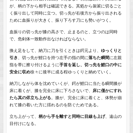
が、柄の下から相手は確認できる。其処から袈裟に切るごと
く振り出して同時に立つ。切っ先が右後方から振り出される
ために血振りが大きく、振り下ろす刀にも勢いがつく。
血振りの切っ先が膝の高さで、止まるのと、立つのは同時
で、危剣体一致動作出なければならない。
換え足をして、納刀に刀を引くときは鍔元より、
ゆっくりと
引き
、切っ先が鯉口を持つ左手の指の間に
落ちた瞬間
に左親
指を帯に擦り付けるように
手首を返し、切っ先を鯉口の中に
安全に収め
徐々に後半に成る程ゆっくりと納めていく。
納刀しながら体を沈めていくが、鍔が鯉口に当たる瞬間膝が
床に着くが、膝を完全に床に下ろさないで、
床に僅かにすれ
たら其の侭立ち上がる
。膝が、完全に床に着くと、体勢が崩
れて膝の着いた方に揺れるのを防ぐためである。
立ち上がって、
柄から手を離すと同時に目線も上げ
、遠山の
目付けになる。