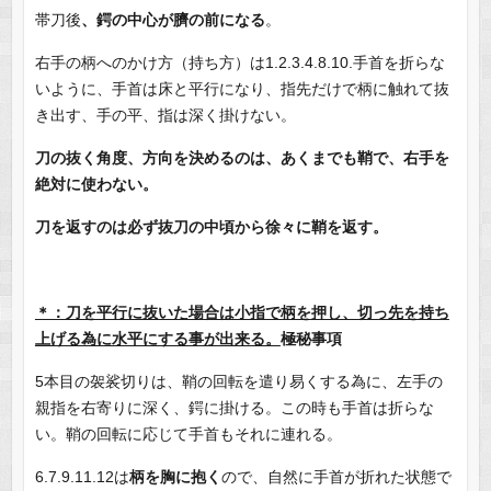
帯刀後
、鍔の中心が臍の前になる
。
右手の柄へのかけ方（持ち方）は1.2.3.4.8.10.手首を折らな
いように、手首は床と平行になり、指先だけで柄に触れて抜
き出す、手の平、指は深く掛けない。
刀の抜く角度、方向を決めるのは、あくまでも鞘で、右手を
絶対に使わない。
刀を返すのは必ず抜刀の中頃から徐々に鞘を返す。
＊：刀を平行に抜いた場合は小指で柄を押し、切っ先を持ち
上げる為に水平にする事が出来る。
極秘事項
5本目の袈裟切りは、鞘の回転を遣り易くする為に、左手の
親指を右寄りに深く、鍔に掛ける。この時も手首は折らな
い。鞘の回転に応じて手首もそれに連れる。
6.7.9.11.12は
柄を胸に抱く
ので、自然に手首が折れた状態で