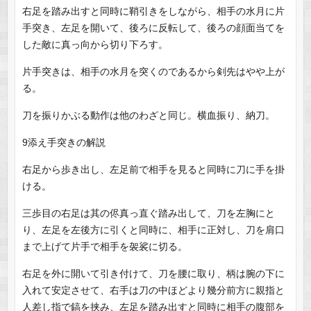
右足を踏み出すと同時に鞘引きをしながら、相手の水月に片
手突き、左足を開いて、後ろに反転して、後ろの顔面当てを
した敵に真っ向から切り下ろす。
片手突きは、相手の水月を突くのであるから剣先はやや上が
る。
刀を振りかぶる動作は他のわざと同じ。横血振り、納刀。
9添え手突きの解説
右足から歩き出し、左足前で相手を見ると同時に刀に手を掛
ける。
三歩目の右足は其の侭真っ直ぐ踏み出して、刀を左胸にと
り、左足を左後方に引くと同時に、相手に正対し、刀を肩口
まで上げて片手で相手を袈裟に切る。
右足を外に開いて引き付けて、刀を腰に取り、柄は腕の下に
入れて安定させて、右手は刀の中ほどより幾分前方に親指と
人差し指で鎬を挟み、左足を踏み出すと同時に相手の腹部を