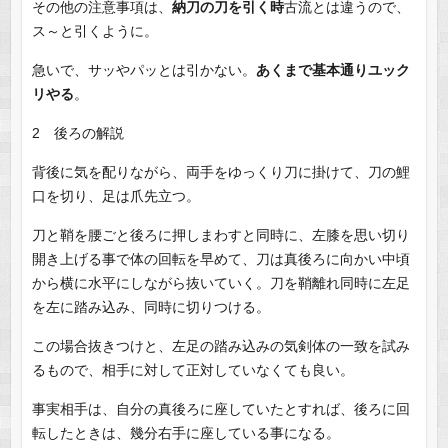
その他の注意事項は、
納刀の刀を引く時
古流とは違うので、
ス～と引くように。
急いで、サッやパッとは引かない。
あくまで基本通りユック
リやる
。
2 後ろの解説
背後に気を配りながら、両手をゆっくり刀に掛けて、刀の鯉
口を切り、足は爪先立つ。
刀と鞘を腰ごと後ろに押しまわすと同時に、左膝を思い切り
開き上げる事で体の回転を早めて、刀は真後ろに向かい中頃
から横に水平にしながら抜いていく。刀を鞘離れ同時に左足
を左に踏み込み、同時に切りつける。
この場合抜きつけと、左足の踏み込みの気剣体の一致を試み
るもので、相手に対して正対していなくても良い。
事実相手は、自分の真後ろに座していたとすれば、後ろに回
転したときは、幾分右手に座している事になる。