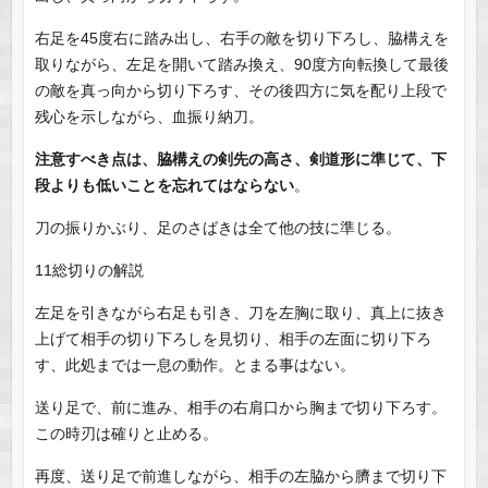
右足を45度右に踏み出し、右手の敵を切り下ろし、脇構えを
取りながら、左足を開いて踏み換え、90度方向転換して最後
の敵を真っ向から切り下ろす、その後四方に気を配り上段で
残心を示しながら、血振り納刀。
注意すべき点は、脇構えの剣先の高さ、剣道形に準じて、下
段よりも低いことを忘れてはならない
。
刀の振りかぶり、足のさばきは全て他の技に準じる。
11総切りの解説
左足を引きながら右足も引き、刀を左胸に取り、真上に抜き
上げて相手の切り下ろしを見切り、相手の左面に切り下ろ
す、此処までは一息の動作。とまる事はない。
送り足で、前に進み、相手の右肩口から胸まで切り下ろす。
この時刃は確りと止める。
再度、送り足で前進しながら、相手の左脇から臍まで切り下