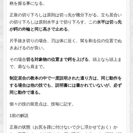
柄を握る事になる。
正座の切り下ろしは原則は切っ先が幾分下がる。立ち居合い
の切り下ろしは原則水平まで切り下ろす。この
水平は切っ先
が鍔の外輪と同じ高さで止める
。
片手抜き切りの場合、刃は体に近く、髯を剃る位の位置でぬ
きあげるのが良い。
その場合
切る対象物の位置まで鍔を上げる
。頭上なら頭上ま
で、肩なら肩まで。
制定居合の教本の中で一度説明された遣り方は、同じ動作を
する場合は他の技でも、説明書には書かれていないが、必ず
同じ動作で遣る。
個々の技の留意点は、技毎に記す。
1前の解説
正座の状態（お尻を踵に付けないで少し浮かせておく）か