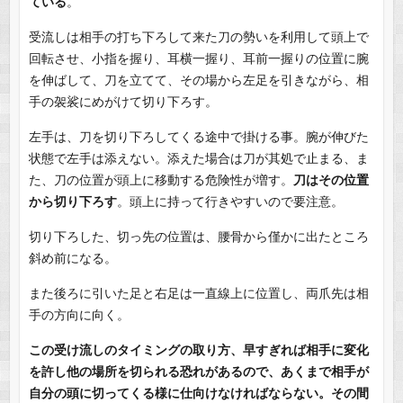
ている
。
受流しは相手の打ち下ろして来た刀の勢いを利用して頭上で
回転させ、小指を握り、耳横一握り、耳前一握りの位置に腕
を伸ばして、刀を立てて、その場から左足を引きながら、相
手の袈裟にめがけて切り下ろす。
左手は、刀を切り下ろしてくる途中で掛ける事。腕が伸びた
状態で左手は添えない。添えた場合は刀が其処で止まる、ま
た、刀の位置が頭上に移動する危険性が増す。
刀はその位置
から切り下ろす
。頭上に持って行きやすいので要注意。
切り下ろした、切っ先の位置は、腰骨から僅かに出たところ
斜め前になる。
また後ろに引いた足と右足は一直線上に位置し、両爪先は相
手の方向に向く。
この受け流しのタイミングの取り方、早すぎれば相手に変化
を許し他の場所を切られる恐れがあるので、あくまで相手が
自分の頭に切ってくる様に仕向けなければならない。その間