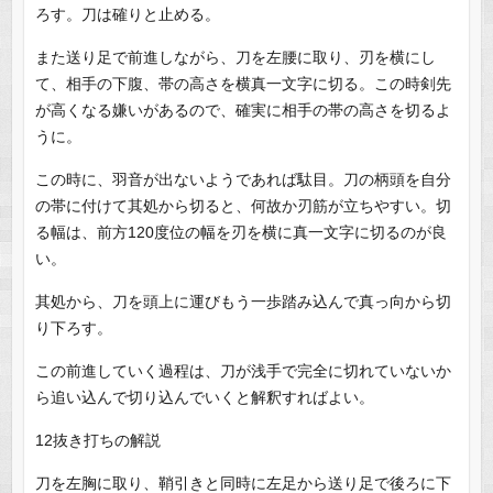
ろす。刀は確りと止める。
また送り足で前進しながら、刀を左腰に取り、刃を横にし
て、相手の下腹、帯の高さを横真一文字に切る。この時剣先
が高くなる嫌いがあるので、確実に相手の帯の高さを切るよ
うに。
この時に、羽音が出ないようであれば駄目。刀の柄頭を自分
の帯に付けて其処から切ると、何故か刃筋が立ちやすい。切
る幅は、前方120度位の幅を刃を横に真一文字に切るのが良
い。
其処から、刀を頭上に運びもう一歩踏み込んで真っ向から切
り下ろす。
この前進していく過程は、刀が浅手で完全に切れていないか
ら追い込んで切り込んでいくと解釈すればよい。
12抜き打ちの解説
刀を左胸に取り、鞘引きと同時に左足から送り足で後ろに下