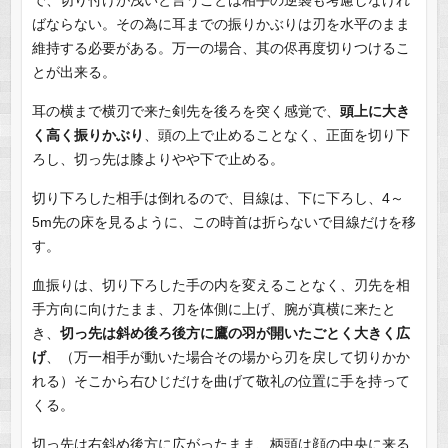
ばならない。その為に耳までの振りかぶりは刃を水平のまま
維持する必要がある。万一の場合、其の侭再度切りつけるこ
とが出来る。
耳の横まで横刃で来た剣先を後ろを突く感覚で、
頭上に大き
く高く振りかぶり
、頭の上で止めることなく、正面を切り下
ろし、切っ先は膝よりやや下で止める。
切り下ろした相手は倒れるので、目線は、下に下ろし、4～
5m先の床を見るように、この時首は折らないで目線だけを移
す。
血振りは、切り下ろした手の内を変えることなく、刃先を相
手方向に向けたまま、刀を体側に上げ、腕が真横に来たと
き、
切っ先は斜め後ろ後方に鷹の羽が開いたごとく大きく広
げ
、（万一相手が動いた場合その場から刃を戻して切りかか
れる）そこから右ひじだけを曲げて敬礼の位置に手を持って
くる。
切っ先は右斜め後方に広がったまま、柄頭は顔の中央に来る