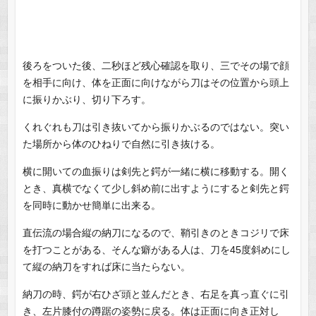
後ろをついた後、二秒ほど残心確認を取り、三でその場で顔
を相手に向け、体を正面に向けながら刀はその位置から頭上
に振りかぶり、切り下ろす。
くれぐれも刀は引き抜いてから振りかぶるのではない。突い
た場所から体のひねりで自然に引き抜ける。
横に開いての血振りは剣先と鍔が一緒に横に移動する。開く
とき、真横でなくて少し斜め前に出すようにすると剣先と鍔
を同時に動かせ簡単に出来る。
直伝流の場合縦の納刀になるので、鞘引きのときコジリで床
を打つことがある、そんな癖がある人は、刀を45度斜めにし
て縦の納刀をすれば床に当たらない。
納刀の時、鍔が右ひざ頭と並んだとき、右足を真っ直ぐに引
き、左片膝付の蹲踞の姿勢に戻る。体は正面に向き正対し