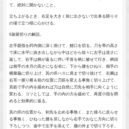
て、絶対に開かないこと。
立ち上がるとき、右足を大きく前に出さないで出来る限りそ
の場で立つ様に心がける。
5袈裟切りの解説。
左手親指を鍔内側に深く掛けて、鯉口を切る。刀を帯の高さ
で床に水平に抜き出しながら中ほどから徐々に左手は逆さに
返して、右手は柄が返るに伴い手首を柄に被せて行き、柄頭
は相手の水月の高さになる頃に、下から腰をひねり、相手の
横腹脇に切り上げ、其の侭ハスに肩まで切り抜けて、右腕は
右耳一握り横＆前の位置に刃筋を変える事無く切り上げて、
其処で手の内を緩めれば刀は自然に刃先を相手に向くように
変わる。コツとしては、手の内の力を緩めて、再度小指を閉
めると効果的に返る。
其の侭の位置から、剣先を止める事無く、また後ろに反らせ
る事無く、ひねった腰を戻しながら右手でおなじ方向に切り
下ろしつつ、途中で左手を添えて、腰の外まで切り下ろす。