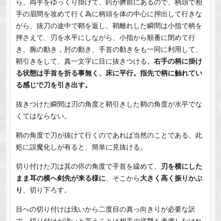
ら、両手をゆっくり掛けて、鍔が臍前にあるので、柄頭で相
手の眉間を攻めて行く為に柄頭を体の中心に押出して行きな
がら、抜刀の途中で鞘を返し、鞘離れした瞬間は小指で柄を
押さえて、刃を水平にしながら、小指から順番に閉めて行
き、腕の動き，肘の動き、手首の動きをも一同に利用して、
鞘引きをして、真一文字に目に抜きつける。
右手の柄に掛け
る状態は手首を折る事無く、床に平行。指先で柄に触れてい
る感じで刀を引き出す。
抜きつけた瞬間は刃の角度と鞘引きした鞘の角度が水平でな
くてはならない。
鞘の角度で刀が抜けて行くのであれば当然のことである。此
処に誤魔化しが有ると、簡単に見抜ける。
切り付けた刀は其の侭の角度で手首を緩めて、
刃を横にした
まま耳の横へ剣先が来る様に
、そこから
大きく高く振りかぶ
り
、切り下ろす。
目への切り付けは浅いから二度目の真っ向きりが必要な訳
で、切り付けが浅いと言うことは相手の逆襲も考慮しなけれ