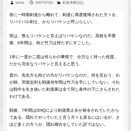
kuma
2007/07/01
剣道考察日記
俗に一時期剣道から離れて、剣道に再度復帰された方々を、
リバイバル剣士、からリバケンと呼ぶらしい。
実は、熊もリバケンと言えばリバケンなのだ。高校を卒業
後、6年間は、殆ど竹刀は持たずにすごした。
1年に一度か二度は何らかの事情で、仕方なく持った程度。
だから完全なリバケンと言えると思う。
昔の、先生方も殆どの方がリバケンなのだ、何を言おう、わ
が師、羽賀忠利も戦後何年間は竹刀を手にしていない。それ
は戦中を生き抜いた剣道家は全て同じ条件の下にさらされた
わけである。
戦後、7年間はGHQにより剣道禁止令が発令されていたから
である。隠れてやっていたと言う方々も居るにはいるが、さ
ほど多くの方々が、隠れ稽古をしていた訳ではない。