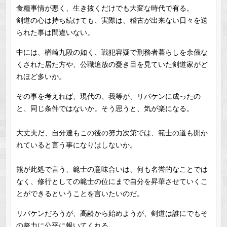
食糧事情が悪く、生き抜くだけでも大変な時代で有る。
剣道の心は持ち続けても、実際は、稽古が出来ない日々を送
られた事は間違いない。
中には、楢崎九段の如く、戦犯容疑で刑務者暮らしを余儀な
くされた居た方や、公職追放の憂き目を見ていた剣道家がど
れほど多いか。
その事を考えれば、現代の、我等が、リバケンに成ったの
と、同じ条件ではないか。そう思うと、気が楽になる。
大丈夫だ、自分達もこの後の努力次第では、範士の道も開か
れていると言う事になりはしないか。
熊が此処で言う、範士の意味合いは、何も名誉的なことでは
なく、修行としての範士の位にまで自分を昇華させていくこ
とができるということを言いたいのだ。
リバケンだろうが、高齢から始めようが、剣道は誰にでもそ
の努力に公平に報いてくれる。