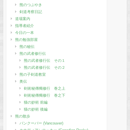
熊のつぶやき
剣道考察日記
道場案内
指導者紹介
今日の一本
熊の勉強部屋
熊の秘伝
熊の武者修行伝
熊の武者修行伝 その１
熊の武者修行伝 その２
熊の子剣道教室
奥伝
剣術秘傳獨修行 巻之上
剣術秘傳獨修行 巻之下
猫の妙術 前編
猫の妙術 後編
熊の散歩
バンクーバー (Vancouver)