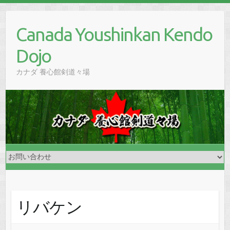
Skip
to
Canada Youshinkan Kendo
content
Dojo
カナダ 養心館剣道々場
リバケン