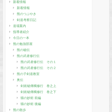
新着情報
新着情報
熊のつぶやき
剣道考察日記
道場案内
指導者紹介
今日の一本
熊の勉強部屋
熊の秘伝
熊の武者修行伝
熊の武者修行伝 その１
熊の武者修行伝 その２
熊の子剣道教室
奥伝
剣術秘傳獨修行 巻之上
剣術秘傳獨修行 巻之下
猫の妙術 前編
猫の妙術 後編
熊の散歩