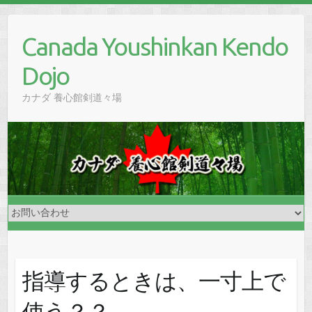
Skip
to
Canada Youshinkan Kendo
content
Dojo
カナダ 養心館剣道々場
指導するときは、一寸上で
使う？？