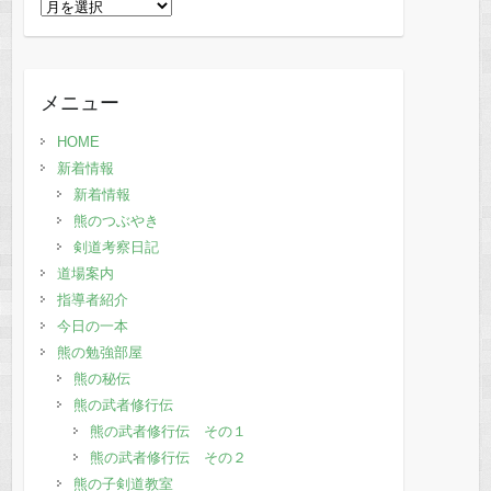
過
去
の
記
メニュー
事
HOME
新着情報
新着情報
熊のつぶやき
剣道考察日記
道場案内
指導者紹介
今日の一本
熊の勉強部屋
熊の秘伝
熊の武者修行伝
熊の武者修行伝 その１
熊の武者修行伝 その２
熊の子剣道教室