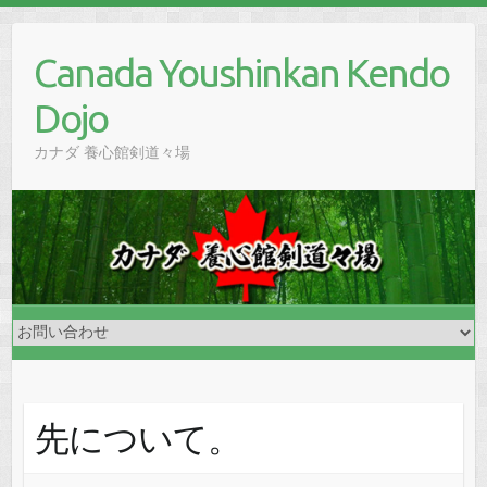
Skip
to
Canada Youshinkan Kendo
content
Dojo
カナダ 養心館剣道々場
先について。