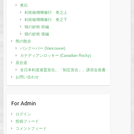
奥伝
剣術秘傳獨修行 巻之上
剣術秘傳獨修行 巻之下
猫の妙術 前編
猫の妙術 後編
熊の散歩
バンクーバー (Vancouver)
カナディアンロッキー (Canadian Rocky)
居合道
全日本剣道連盟居合。「制定居合」、講習会覚書
お問い合わせ
For Admin
ログイン
投稿フィード
コメントフィード