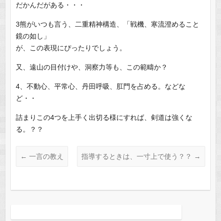
だかんだがある・・・
3熊がいつも言う、二重精神構造、「戦機、寒流澄めること
鏡の如し」
が、この表現にぴったりでしょう。
又、遠山の目付けや、洞察力等も、この範疇か？
4、不動心、平常心、丹田呼吸、肛門を占める。などな
ど・・
詰まりこの4つを上手く出切る様にすれば、剣道は強くな
る。？？
←
一言の教え
指導するときは、一寸上で使う？？
→