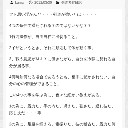
kuma
2012/03/30
剣道考察日記
フト思い浮かんだ・・・剣道が強いとは・・・・
4つの条件で満たされる？のではないかな？？
1竹刀操作が、自由自在に出切ること。
2イザというとき、それに順応して体が動く事。
3、戦う意思がＭＡＸに働きながら、自分を冷静に見れる自
分が居る事。
4何時如何なる場合であろうとも、相手に驚かされない、自
分の心の管理ができること。
この4つの事を学ぶ為に、色々な細かい教えがある。
1の為に、脱力だ、手の内だ、冴えだ、強さだ、返し技だ、
応じ技だ・・・等
2の為に、足腰を鍛えろ、素振りだ、技の稽古だ、脱力だ何