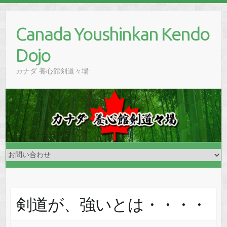
Skip
to
Canada Youshinkan Kendo
content
Dojo
カナダ 養心館剣道々場
剣道が、強いとは・・・・