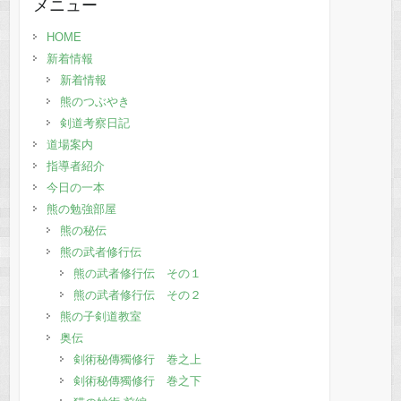
メニュー
事
HOME
新着情報
新着情報
熊のつぶやき
剣道考察日記
道場案内
指導者紹介
今日の一本
熊の勉強部屋
熊の秘伝
熊の武者修行伝
熊の武者修行伝 その１
熊の武者修行伝 その２
熊の子剣道教室
奥伝
剣術秘傳獨修行 巻之上
剣術秘傳獨修行 巻之下