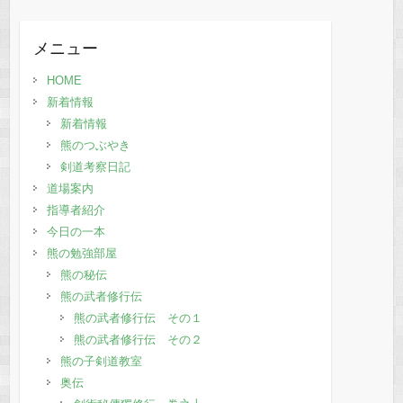
の
記
メニュー
事
HOME
新着情報
新着情報
熊のつぶやき
剣道考察日記
道場案内
指導者紹介
今日の一本
熊の勉強部屋
熊の秘伝
熊の武者修行伝
熊の武者修行伝 その１
熊の武者修行伝 その２
熊の子剣道教室
奥伝