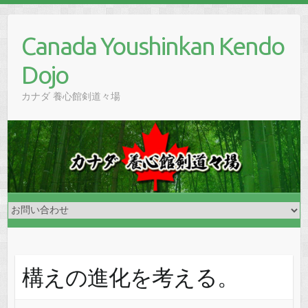
Skip
to
Canada Youshinkan Kendo
content
Dojo
カナダ 養心館剣道々場
構えの進化を考える。