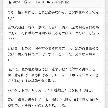
kuma
2011/04/13
剣道考察日記
姿勢、構えを作る。これは必要なのか。この問題を考えてみ
たい。
宮本武蔵は「有構 無構」と言い、構えは全て切る目的の為
にあり、それ以外の目的で構えるものは何一つない、と説い
ている。
とは言うものの、現存する宮本武蔵の二天一流の肖像画の姿
勢は、両刀を自然に下げ、すくっと立った、見事な自然体
だ。
確かに、他の運動競技では、素早い動きに対する身構える
時、膝を曲げ、腰も曲げる、、レディースポジィション、と
言う動きやすい準備態勢を取る。
バスケットや、サッカー、SKI 徒競走などを見れば解る。
昔の、伝書に書かれている、挿絵でも腰を曲げて膝を曲げた
姿勢で、刀を持ったのものを見かける。