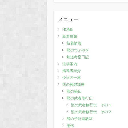
去
の
記
メニュー
事
HOME
新着情報
新着情報
熊のつぶやき
剣道考察日記
道場案内
指導者紹介
今日の一本
熊の勉強部屋
熊の秘伝
熊の武者修行伝
熊の武者修行伝 その１
熊の武者修行伝 その２
熊の子剣道教室
奥伝