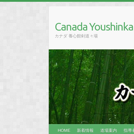
Skip
to
content
Canada Youshinka
カナダ 養心館剣道々場
HOME
新着情報
道場案内
指導