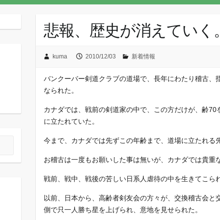
悲報、歴史が消えていく
kuma
2010/12/03
新着情報
バンクーバー剣道クラブの道場で、長年にわたり稽古、
なられた。
カナダでは、戦前の剣道家の中で、この方だけが、齢70
に立たれていた。
今まで、カナダでは先ずこの年齢まで、道場に立たれる
お稽古は一度もお願いした事は無いが、カナダでは貴重
戦前、戦中、戦後の苦しい日系人虐待の中を生きてこら
以前、日本から、高齢者剣友会の方々が、交換稽古会と
側で只一人勝ち星を上げられ、意地を見せられた。