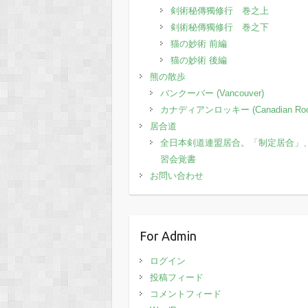
剣術秘傳獨修行 巻之上
剣術秘傳獨修行 巻之下
猫の妙術 前編
猫の妙術 後編
熊の散歩
バンクーバー (Vancouver)
カナディアンロッキー (Canadian Roc
居合道
全日本剣道連盟居合。「制定居合」
習会覚書
お問い合わせ
For Admin
ログイン
投稿フィード
コメントフィード