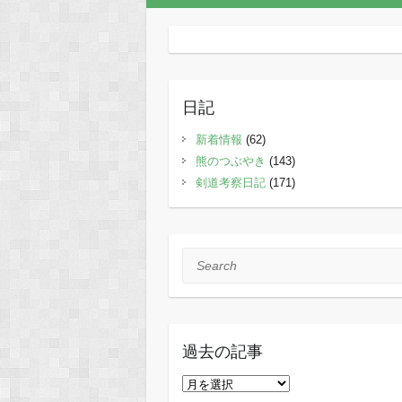
日記
新着情報
(62)
熊のつぶやき
(143)
剣道考察日記
(171)
Search
過去の記事
過