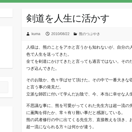
剣道を人生に活かす
kuma
2010/08/22
熊のつぶやき
人様は、熊のことをアホと言うかも知れないが、自分の人
色で人生を送ってきた。
全てを剣道にかけてきたと言っても過言ではない。その
つぎ込んできた。
そのお陰か、色々学ばせて頂けた。その中で一番大きな
と言う事の発見だ。
立派な師匠に付いて学んだお陰で、今、本当に幸せな人
不思議な事に、熊を可愛がってくれた先生方は超一流の
に薫陶を得たか、常々有り難い事だと感謝している。
熊の武者修行の中に出てくる先生方、直接教えを頂き、
超一流になられる方々は何かが違う。