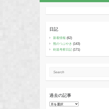
日記
新着情報
(62)
熊のつぶやき
(143)
剣道考察日記
(171)
Search
過去の記事
過