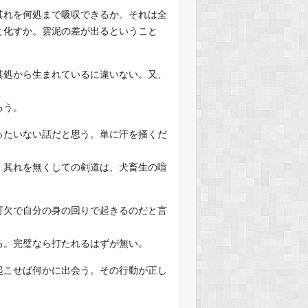
其れを何処まで吸収できるか。それは全
と化すか。雲泥の差が出るということ
其処から生まれているに違いない。又、
ろう。
ったいない話だと思う。単に汗を掻くだ
。其れを無くしての剣道は、犬畜生の喧
可欠で自分の身の回りで起きるのだと言
る。完璧なら打たれるはずが無い。
起こせば何かに出会う。その行動が正し