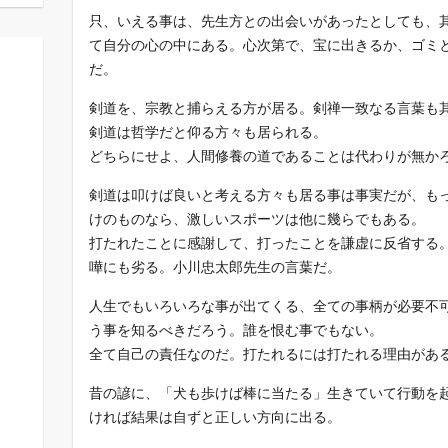
只、いえる事は、先生方との出会いがあったとしても、
て自分の心の中にある。心次第で、宝に出きるか、ゴミ
だ。
剣道を、宗教と捕らえる方が居る。剣禅一致なる言葉も
剣道は哲学だと仰る方々も居られる。
どちらにせよ、人間修養の道であることは代わりが無か
剣道は叩けば良いと考える方々も居る事は事実だが、も
けのものなら、激しいスポーツは他に幾らでもある。
打たれたことに感謝して、打ったことを謙虚に反省する
嘩にも劣る。小川忠太郎先生の言葉だ。
人生でもいろいろな事が出てくる、全ての事柄が必要不
う事を知るべきだろう。誰を恨む事でもない。
全て自己の責任なのだ。打たれるには打たれる理由があ
昔の諺に、「犬も歩けば棒に当たる」生きていて行動を
ければ結果は自ずと正しい方向に出る。