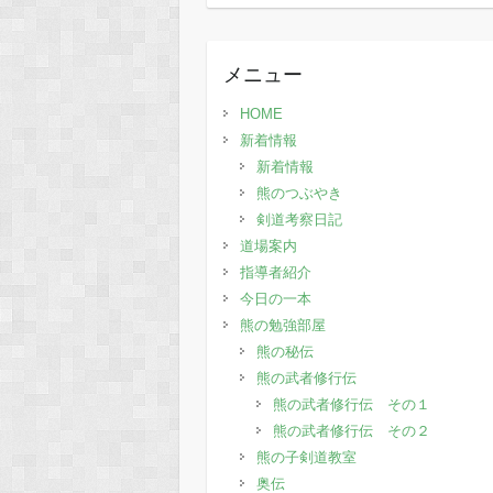
去
の
記
メニュー
事
HOME
新着情報
新着情報
熊のつぶやき
剣道考察日記
道場案内
指導者紹介
今日の一本
熊の勉強部屋
熊の秘伝
熊の武者修行伝
熊の武者修行伝 その１
熊の武者修行伝 その２
熊の子剣道教室
奥伝