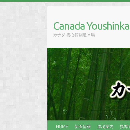
Skip
to
content
Canada Youshinka
カナダ 養心館剣道々場
HOME
新着情報
道場案内
指導