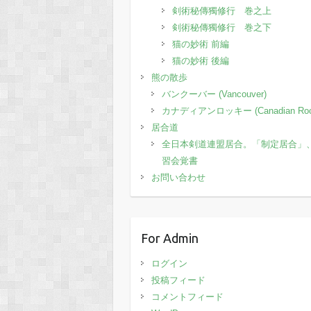
剣術秘傳獨修行 巻之上
剣術秘傳獨修行 巻之下
猫の妙術 前編
猫の妙術 後編
熊の散歩
バンクーバー (Vancouver)
カナディアンロッキー (Canadian Roc
居合道
全日本剣道連盟居合。「制定居合」
習会覚書
お問い合わせ
For Admin
ログイン
投稿フィード
コメントフィード