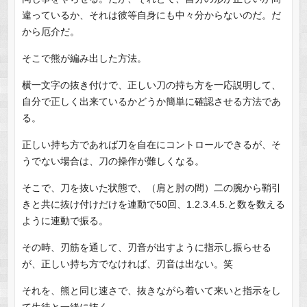
違っているか、それは彼等自身にも中々分からないのだ。だ
から厄介だ。
そこで熊が編み出した方法。
横一文字の抜き付けで、正しい刀の持ち方を一応説明して、
自分で正しく出来ているかどうか簡単に確認させる方法であ
る。
正しい持ち方であれば刀を自在にコントロールできるが、そ
うでない場合は、刀の操作が難しくなる。
そこで、刀を抜いた状態で、（肩と肘の間）二の腕から鞘引
きと共に抜け付けだけを連動で50回、1.2.3.4.5.と数を数える
ように連動で振る。
その時、刃筋を通して、刃音が出すように指示し振らせる
が、正しい持ち方でなければ、刃音は出ない。笑
それを、熊と同じ速さで、抜きながら着いて来いと指示をし
て生徒と一緒に抜く。