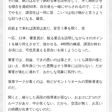
その後、納刀は左手で納める事を説明をして、早く納めさせ
る稽古を連続50本。自分達も一緒にやらされるので、ここま
でやると、講習生は一同に皆、こいつは化け物かと言うよう
な顔つきになる。爆笑。
此処まで来れば講習は楽だ。皆言う事を聞く。笑
一応、12本、審査員が、観る要点を説明しながらそのポイン
トを確り抑えさせて、抜かせる。4時間の練成、講習が終わ
る頃には、可也見違える居合いを抜くようになった。
審査では、勿論、できの悪いのは落とす。いくら講習の後と
はいえ、長年身についた悪弊はそう簡単には治らない。だが
審査が進むに連れて、おかしな現象に気付いた。
落第マークが着くのは、殆どがモントリオールの受験者達な
のだ。
聞くと、確りした高段の指導者が居ない。おまけに2つのグ
ループがあり、中が良くない。だから、交流が無く、お互い
の研鑽が出来ていないのだ。