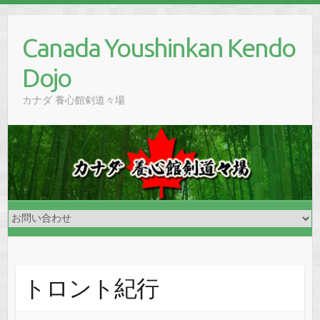
Skip
to
Canada Youshinkan Kendo
content
Dojo
カナダ 養心館剣道々場
トロント紀行