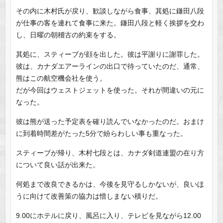
その内に木村氏が戻り、歓談しながら食事、其処に鎌田八段
が仕事の客を連れて食事に来た。鎌田八段と軽く挨拶を交わ
し、日曜の朝稽古の約束をする。
其処に、スティーブが顔を出した。彼は平謝りに謝罪した。
彼は、カナダエアーラインの出口で待っていたのだ、通常、
熊はこの航空機会社を使う。
だが今回はウェストジェットを使った。それが間違いの元に
なった。
彼は熊が送った予定表を確り読んでいなかったのだ。おまけ
に到着時間差がたった5分で紛らわしい事も重なった。
スティーブが帰り、木村七段とは、カナダ剣道連盟の在り方
について良い話が出来た。
何処まで改良できるかは、今後を見守るしかないが、良いほ
うに向けて改善策の協力は惜しまない積りだ。
9.00にホテルに戻り、風呂に入り、テレビを見ながら12.00