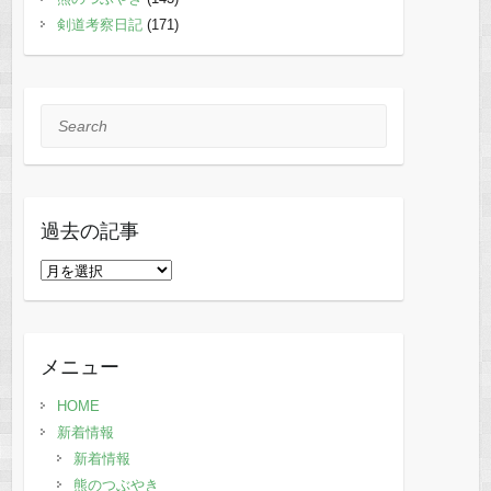
剣道考察日記
(171)
Search
過去の記事
過
去
の
記
メニュー
事
HOME
新着情報
新着情報
熊のつぶやき