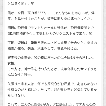
とは良く聞く。笑
熊が、今日、実力差????。。（そんなものじゃないが）爆
笑。を見せ付けたことが、彼等に取り薬に成ったようだ。
明日の飛行機でモントリオールに帰るが、飛行機時間まで、
朝1時間稽古を付けて欲しいとのリクエストまで出た。笑
丁度、翌日は、鎌田八段のエトビコ道場で居合いと、剣道の
稽古が在る。勿論、承諾をして、審査を終えた。
審査後の食事会。私の横に座ったのは今回6段を合格した。
女性。
この方は、博士号を持つ方だとか、去年合格したサンドラさ
んは女性弁護士。
矢張り出来る人は、何でも探究心がお旺盛で、あきらめない
性格なのだと感じた。そして、頭が良い事も関係しているか
もしれない。
これで、二人の女性6段がカナダに誕生した。マアみんなの