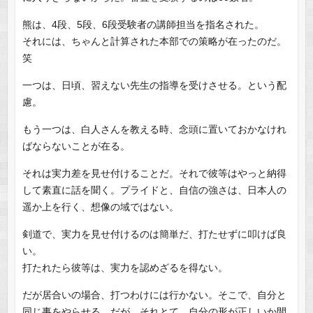
熊は、4段、5段、6段受験者の講師担当を指名された。
それには、ちゃんと計算された本部での策略が在ったのだ。
笑
一つは、日頃、習えない先生の指導を受けさせる。という配
慮。
もう一つは、白人さんを教える時、念頭に置いておかなけれ
ばならないことが在る。
それは実力差を見せ付けることだ。それで彼等はやっと納得
して素直に話を聞く。プライドと、自信の強さは、日本人の
遥か上を行く、想像の域ではない。
剣道で、実力を見せ付けるのは簡単だ、打たせずに叩けば良
い。
打たれたら彼等は、実力を認めざるを得ない。
だが居合いの場合、打つわけには行かない。そこで、自分と
同じ事をやらせる。だが、それとて、自分の形が正しいか間