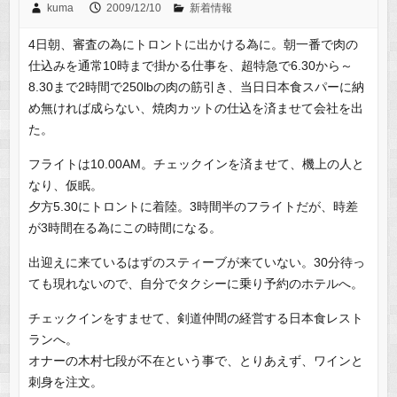
kuma
2009/12/10
新着情報
4日朝、審査の為にトロントに出かける為に。朝一番で肉の
仕込みを通常10時まで掛かる仕事を、超特急で6.30から～
8.30まで2時間で250lbの肉の筋引き、当日日本食スパーに納
め無ければ成らない、焼肉カットの仕込を済ませて会社を出
た。
フライトは10.00AM。チェックインを済ませて、機上の人と
なり、仮眠。
夕方5.30にトロントに着陸。3時間半のフライトだが、時差
が3時間在る為にこの時間になる。
出迎えに来ているはずのスティーブが来ていない。30分待っ
ても現れないので、自分でタクシーに乗り予約のホテルへ。
チェックインをすませて、剣道仲間の経営する日本食レスト
ランへ。
オナーの木村七段が不在という事で、とりあえず、ワインと
刺身を注文。