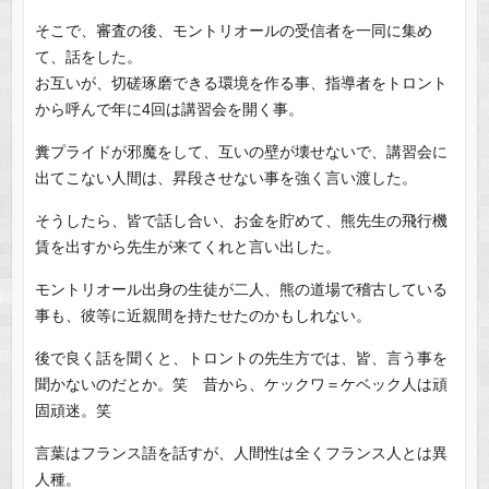
そこで、審査の後、モントリオールの受信者を一同に集め
て、話をした。
お互いが、切磋琢磨できる環境を作る事、指導者をトロント
から呼んで年に4回は講習会を開く事。
糞プライドが邪魔をして、互いの壁が壊せないで、講習会に
出てこない人間は、昇段させない事を強く言い渡した。
そうしたら、皆で話し合い、お金を貯めて、熊先生の飛行機
賃を出すから先生が来てくれと言い出した。
モントリオール出身の生徒が二人、熊の道場で稽古している
事も、彼等に近親間を持たせたのかもしれない。
後で良く話を聞くと、トロントの先生方では、皆、言う事を
聞かないのだとか。笑 昔から、ケックワ＝ケベック人は頑
固頑迷。笑
言葉はフランス語を話すが、人間性は全くフランス人とは異
人種。