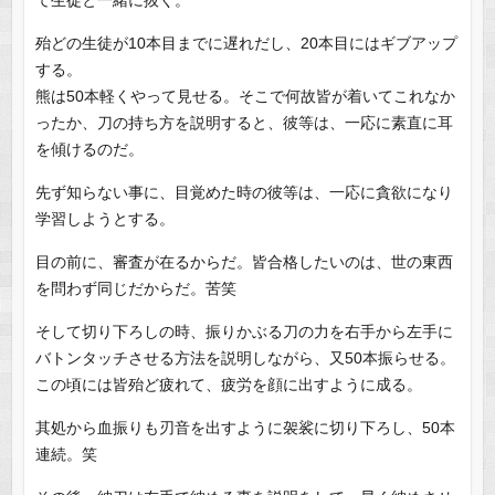
殆どの生徒が10本目までに遅れだし、20本目にはギブアップ
する。
熊は50本軽くやって見せる。そこで何故皆が着いてこれなか
ったか、刀の持ち方を説明すると、彼等は、一応に素直に耳
を傾けるのだ。
先ず知らない事に、目覚めた時の彼等は、一応に貪欲になり
学習しようとする。
目の前に、審査が在るからだ。皆合格したいのは、世の東西
を問わず同じだからだ。苦笑
そして切り下ろしの時、振りかぶる刀の力を右手から左手に
バトンタッチさせる方法を説明しながら、又50本振らせる。
この頃には皆殆ど疲れて、疲労を顔に出すように成る。
其処から血振りも刃音を出すように袈裟に切り下ろし、50本
連続。笑