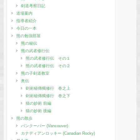
剣道考察日記
道場案内
指導者紹介
今日の一本
熊の勉強部屋
熊の秘伝
熊の武者修行伝
熊の武者修行伝 その１
熊の武者修行伝 その２
熊の子剣道教室
奥伝
剣術秘傳獨修行 巻之上
剣術秘傳獨修行 巻之下
猫の妙術 前編
猫の妙術 後編
熊の散歩
バンクーバー (Vancouver)
カナディアンロッキー (Canadian Rocky)