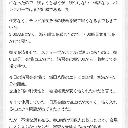
になったので、寝ようと思うが、寝付けない。何故なら、バ
ンクバーではまだ9.00である。笑
仕方なく、テレビ深夜放送の映画を観て眠くなるまでおきて
いた。
3.00AMになり、漸く眠気を感じたので、7.00時目覚ましを
かけて寝た。
朝食を済ませて、スティーブがホテルに迎えに来たのは、朝
8.10分、会場に出かけて、講習会は朝9.00から、着替えて会
場で待つ。
今日の講習会会場は、鎌田八段のエトビコ道場、空港から5
分の距離。
交通と宿の利便性と、会場経費が安く借りれたのだと言う。
今まで使用していた、日系会館は値上げが大きく、借り入れ
るには少々問題が出てきたようだ。
だが、不便な所も在る。参加者は50数人に絞ったとか、会場
に入りきらないからだ。審査を受験するのは60数名。