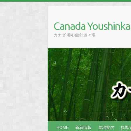
Skip
to
content
Canada Youshinka
カナダ 養心館剣道々場
HOME
新着情報
道場案内
指導