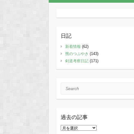
日記
新着情報
(62)
熊のつぶやき
(143)
剣道考察日記
(171)
Search
過去の記事
過