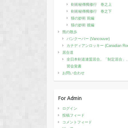
剣術秘傳獨修行 巻之上
剣術秘傳獨修行 巻之下
猫の妙術 前編
猫の妙術 後編
熊の散歩
バンクーバー (Vancouver)
カナディアンロッキー (Canadian Roc
居合道
全日本剣道連盟居合。「制定居合」
習会覚書
お問い合わせ
For Admin
ログイン
投稿フィード
コメントフィード