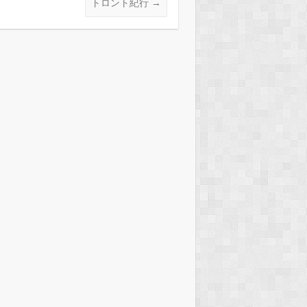
トロント紀行
→