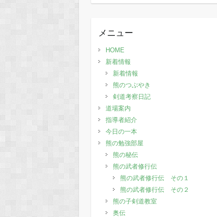
去
の
記
メニュー
事
HOME
新着情報
新着情報
熊のつぶやき
剣道考察日記
道場案内
指導者紹介
今日の一本
熊の勉強部屋
熊の秘伝
熊の武者修行伝
熊の武者修行伝 その１
熊の武者修行伝 その２
熊の子剣道教室
奥伝