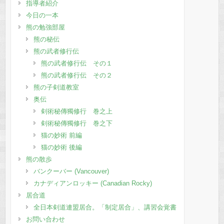
指導者紹介
今日の一本
熊の勉強部屋
熊の秘伝
熊の武者修行伝
熊の武者修行伝 その１
熊の武者修行伝 その２
熊の子剣道教室
奥伝
剣術秘傳獨修行 巻之上
剣術秘傳獨修行 巻之下
猫の妙術 前編
猫の妙術 後編
熊の散歩
バンクーバー (Vancouver)
カナディアンロッキー (Canadian Rocky)
居合道
全日本剣道連盟居合。「制定居合」、講習会覚書
お問い合わせ