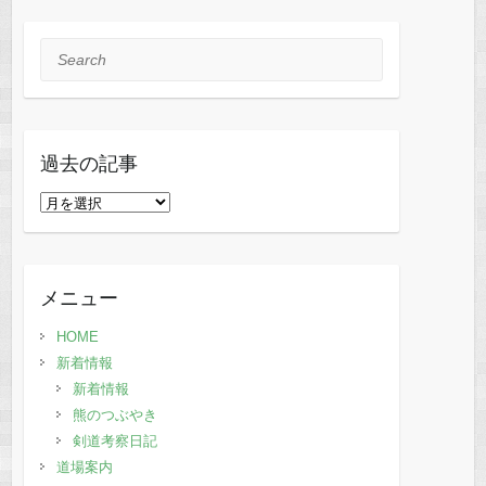
Search
過去の記事
過
去
の
記
メニュー
事
HOME
新着情報
新着情報
熊のつぶやき
剣道考察日記
道場案内