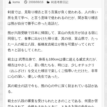
kuma
2008/08/16
剣道考察日記
剣道では、見取り稽古と言う言葉が良く使われる。人の良い
所を見て学べ、と言う意味で使われるのだが、聞き取り稽古
は熊が自分で勝手に作った造語だ。
熊が六段受験で日本に帰国して、富山の先生方が泊まる宿に
同宿して、食事に出かけた帰り道、其の頃、富山県で、たっ
た一人の範士八段、板橋友吉範士が熊を可愛がってくれて
色々と話をしてくれた。
範士は 武専出身で、身長も180cmは優に超える威丈夫だが、
稽古はやさしく、若い熊たちを、時には、少しオチョクリ
（おふざけ）を交えた稽古で楽しくご指導いただけた、非常
に心の深い、優しい先生であった。
其の範士の話で今も、熊の心の中に深く刻まれている話があ
る。
範士が八段の審査を受けられたときのことである、何度か苦
労をされて、合格をされたときに、とある九段の先生から、