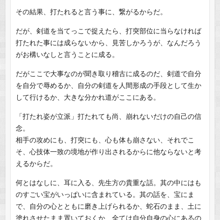
その結果、打たれると言う事に、繋がるからだ。
だが、剣道を当てっこで捉えたら、打突部位に当らなければ
打たれた事には成らないから、見苦しかろうが、なんだろう
がお構いなしと言うことに成る。
だがここで大事なのが聞き取り稽古に成るのだ、剣道で自分
を自分で辱めるか、自分の剣道を人間形成の手段として生か
して行けるか、大きな分かれ道がここにある。
「打たれ姿が立派」打たれても尚、崩れないだけの自己の信
念。
相手の攻めにも、打突にも、心も体も崩さない、それでこ
そ、心技体一致の境地が作り出されるからに他ならないと考
えるからだ。
何とはなしに、耳に入る、先生方の貴重な話。其の中にはも
のすごい宝がいっぱいに含まれている。其の話を、宝にま
で、自分の心とともに磨き上げられるか、蛇石のまま、土に
塗れさせたまま置いておくか、全ては自分自身の心にあるの