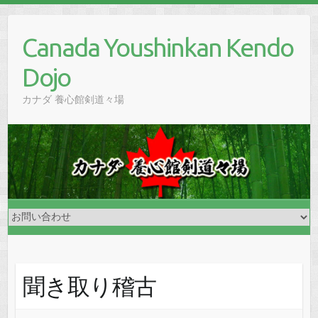
Skip
to
Canada Youshinkan Kendo
content
Dojo
カナダ 養心館剣道々場
聞き取り稽古