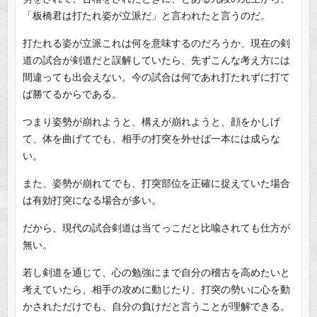
「板橋君は打たれ姿が立派だ」と言われたと言うのだ。
打たれる姿が立派これは何を意味するのだろうか、現在の剣
道の試合が剣道だと誤解していたら、先ずこんな考え方には
間違っても出会えない。今の試合は何であれ打たれずに打て
ば勝てるからである。
つまり姿勢が崩れようと、構えが崩れようと、顔をかしげ
て、体を曲げてでも、相手の打突を外せば一本には成らな
い。
また、姿勢が崩れてでも、打突部位を正確に捉えていた場合
は有効打突になる場合が多い。
だから、現代の試合剣道は当てっこだと比喩されても仕方が
無い。
若し剣道を通じて、心の勉強にまで自分の稽古を高めたいと
考えていたら、相手の攻めに動じたり、打突の勢いに心を動
かされただけでも、自分の負けだと言うことが理解できる。