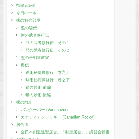
指導者紹介
今日の一本
熊の勉強部屋
熊の秘伝
熊の武者修行伝
熊の武者修行伝 その１
熊の武者修行伝 その２
熊の子剣道教室
奥伝
剣術秘傳獨修行 巻之上
剣術秘傳獨修行 巻之下
猫の妙術 前編
猫の妙術 後編
熊の散歩
バンクーバー (Vancouver)
カナディアンロッキー (Canadian Rocky)
居合道
全日本剣道連盟居合。「制定居合」、講習会覚書