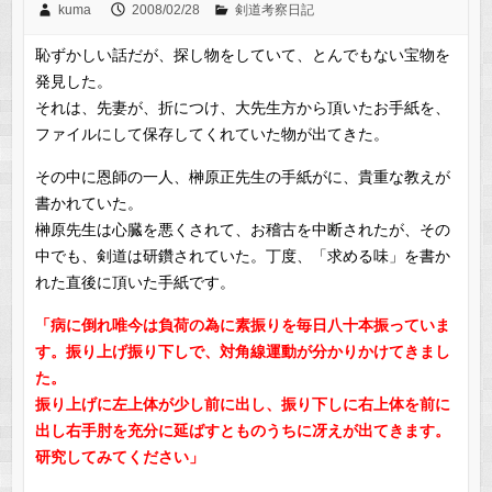
kuma
2008/02/28
剣道考察日記
恥ずかしい話だが、探し物をしていて、とんでもない宝物を
発見した。
それは、先妻が、折につけ、大先生方から頂いたお手紙を、
ファイルにして保存してくれていた物が出てきた。
その中に恩師の一人、榊原正先生の手紙がに、貴重な教えが
書かれていた。
榊原先生は心臓を悪くされて、お稽古を中断されたが、その
中でも、剣道は研鑽されていた。丁度、「求める味」を書か
れた直後に頂いた手紙です。
「病に倒れ唯今は負荷の為に素振りを毎日八十本振っていま
す。振り上げ振り下しで、対角線運動が分かりかけてきまし
た。
振り上げに左上体が少し前に出し、振り下しに右上体を前に
出し右手肘を充分に延ばすとものうちに冴えが出てきます。
研究してみてください」