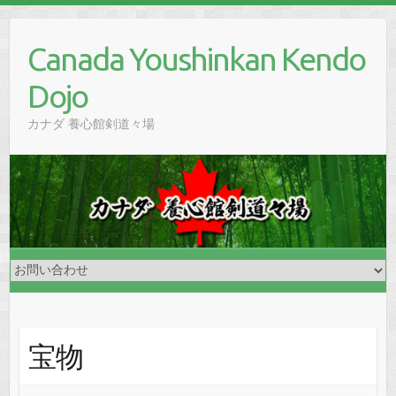
Skip
to
Canada Youshinkan Kendo
content
Dojo
カナダ 養心館剣道々場
宝物