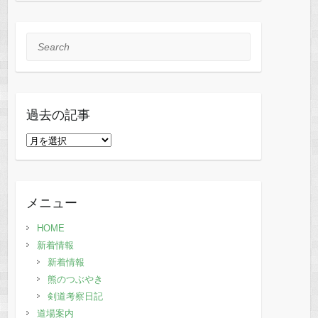
Search
過去の記事
過
去
の
記
メニュー
事
HOME
新着情報
新着情報
熊のつぶやき
剣道考察日記
道場案内