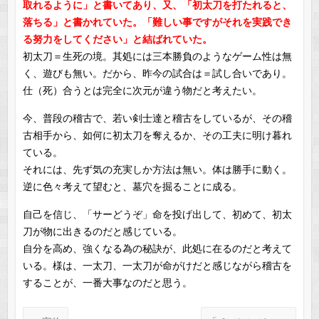
取れるように」と書いてあり、又、「初太刀を打たれると、
落ちる」と書かれていた。「難しい事ですがそれを実践でき
る努力をしてください」と結ばれていた。
初太刀＝生死の境。其処には三本勝負のようなゲーム性は無
く、遊びも無い。だから、昨今の試合は＝試し合いであり。
仕（死）合うとは完全に次元が違う物だと考えたい。
今、普段の稽古で、若い剣士達と稽古をしているが、その稽
古相手から、如何に初太刀を奪えるか、その工夫に明け暮れ
ている。
それには、先ず気の充実しか方法は無い。体は勝手に動く。
逆に色々考えて望むと、墓穴を掘ることに成る。
自己を信じ、「サーどうぞ」命を投げ出して、初めて、初太
刀が物に出きるのだと感じている。
自分を高め、強くなる為の秘訣が、此処に在るのだと考えて
いる。様は、一太刀、一太刀が命がけだと感じながら稽古を
することが、一番大事なのだと思う。