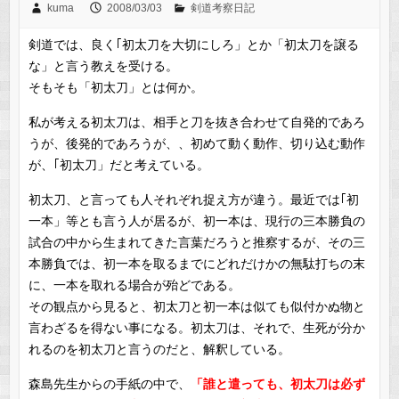
kuma
2008/03/03
剣道考察日記
剣道では、良く｢初太刀を大切にしろ」とか「初太刀を譲る
な」と言う教えを受ける。
そもそも「初太刀」とは何か。
私が考える初太刀は、相手と刀を抜き合わせて自発的であろ
うが、後発的であろうが、、初めて動く動作、切り込む動作
が、｢初太刀」だと考えている。
初太刀、と言っても人それぞれ捉え方が違う。最近では｢初
一本」等とも言う人が居るが、初一本は、現行の三本勝負の
試合の中から生まれてきた言葉だろうと推察するが、その三
本勝負では、初一本を取るまでにどれだけかの無駄打ちの末
に、一本を取れる場合が殆どである。
その観点から見ると、初太刀と初一本は似ても似付かぬ物と
言わざるを得ない事になる。初太刀は、それで、生死が分か
れるのを初太刀と言うのだと、解釈している。
森島先生からの手紙の中で、
「誰と遣っても、初太刀は必ず