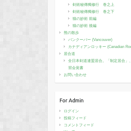
剣術秘傳獨修行 巻之上
剣術秘傳獨修行 巻之下
猫の妙術 前編
猫の妙術 後編
熊の散歩
バンクーバー (Vancouver)
カナディアンロッキー (Canadian Roc
居合道
全日本剣道連盟居合。「制定居合」
習会覚書
お問い合わせ
For Admin
ログイン
投稿フィード
コメントフィード