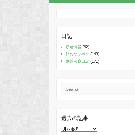
日記
新着情報
(62)
熊のつぶやき
(143)
剣道考察日記
(171)
Search
過去の記事
過