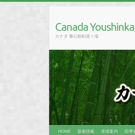
Skip
to
content
Canada Youshinka
カナダ 養心館剣道々場
HOME
新着情報
道場案内
指導