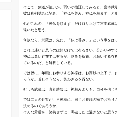
そこで、剣道が強いか、弱いか検証してみると、宮本武
彼は真剣試合に望み、「神仏を尊み、神仏を頼まず」と
処がこれの、「神仏を頼まず」だけ取り上げて宮本武蔵
違いだと思う。
何故なら、武蔵は、先に、「仏は尊み、」という事をは
これは凄いと思うのは熊だけでは有るまい。分かりやす
神仏は尊い存在では有るが、物事を祈祷、お願いする存
ているのだ、と解釈している。
では仮に、年頭にお参りする神様は、お賽銭の上下で、
ろうか。若しそうなら、笑わざるを得ない。
むしろ武蔵は、真剣勝負は、神頼みよりも、自分を信じ
では二人の剣客が、〃神様に、同じお賽銭の額でお祈りさ
決めるのであろうか。
そんな矛盾を、諸共せずに、喝破しだに過ぎないと思う