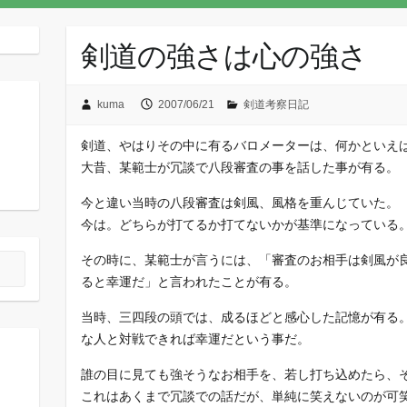
剣道の強さは心の強さ
kuma
2007/06/21
剣道考察日記
剣道、やはりその中に有るバロメーターは、何かといえ
大昔、某範士が冗談で八段審査の事を話した事が有る。
今と違い当時の八段審査は剣風、風格を重んじていた。
今は。どちらが打てるか打てないかが基準になっている
その時に、某範士が言うには、「審査のお相手は剣風が
ると幸運だ」と言われたことが有る。
当時、三四段の頭では、成るほどと感心した記憶が有る。
な人と対戦できれば幸運だという事だ。
誰の目に見ても強そうなお相手を、若し打ち込めたら、
これはあくまで冗談での話だが、単純に笑えないのが可