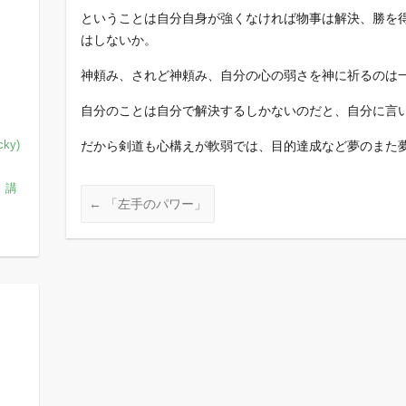
ということは自分自身が強くなければ物事は解決、勝を
はしないか。
神頼み、されど神頼み、自分の心の弱さを神に祈るのは
自分のことは自分で解決するしかないのだと、自分に言
ky)
だから剣道も心構えが軟弱では、目的達成など夢のまた夢
、講
←
「左手のパワー」