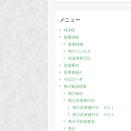
去
の
記
メニュー
事
HOME
新着情報
新着情報
熊のつぶやき
剣道考察日記
道場案内
指導者紹介
今日の一本
熊の勉強部屋
熊の秘伝
熊の武者修行伝
熊の武者修行伝 その１
熊の武者修行伝 その２
熊の子剣道教室
奥伝