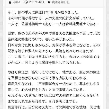
kuma
2007/04/11
剣道考察日記
今日、熊の手元に剣道日本5月号が届きました。
その中に熊が尊敬する二人の先生の紀行文が載っていた。
一人は、佐藤博信範士であり、一人は森嶋建男範士である。
以前、熊のつぶやきやの中で世界大会の敗北を予言して、試
合剣道の弊害について、書いた事があった。
日本が負けた悔しさからか、お前が手本を示せなどと、その
記事を読まれ数人の方々から、異論を述べられてきたが、
ここに来て、やはり日本の大先生方も、今のママの剣道では
いかんと、同じように警鐘を鳴らしておられる。
やはり剣道は、当てっこではなく、地のある、腹と気の剣道
を習得せねばならないと言う事を力説しておられる。
森島先生などは、「三年間試合を一切やめて、基本からやり
直して、心の修行をしろ」とまで喝破されている。
それくらいの覚悟が無ければ日本の剣道界は良くならないと
まで言われておられます。それを考えますと、
剣道修行は、自分の考え方で、その到達できる境地、天と地