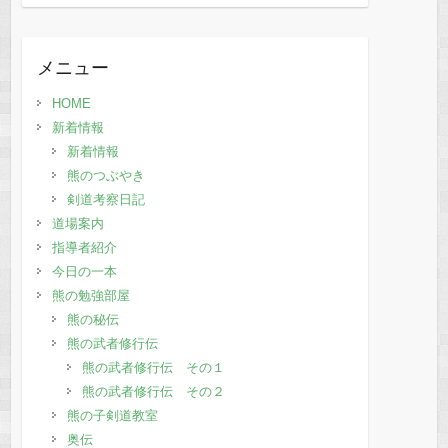
去
の
記
メニュー
事
HOME
新着情報
新着情報
熊のつぶやき
剣道考察日記
道場案内
指導者紹介
今日の一本
熊の勉強部屋
熊の秘伝
熊の武者修行伝
熊の武者修行伝 その１
熊の武者修行伝 その２
熊の子剣道教室
奥伝