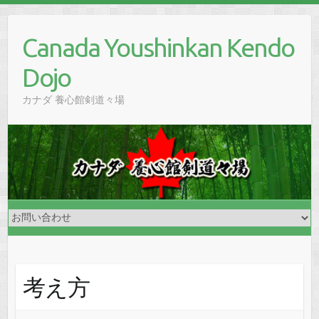
Skip
to
Canada Youshinkan Kendo
content
Dojo
カナダ 養心館剣道々場
考え方