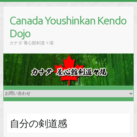
Skip
to
Canada Youshinkan Kendo
content
Dojo
カナダ 養心館剣道々場
自分の剣道感