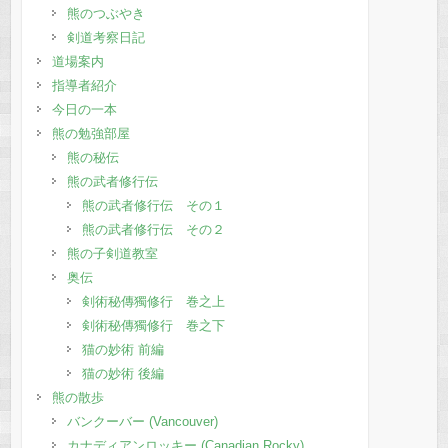
熊のつぶやき
剣道考察日記
道場案内
指導者紹介
今日の一本
熊の勉強部屋
熊の秘伝
熊の武者修行伝
熊の武者修行伝 その１
熊の武者修行伝 その２
熊の子剣道教室
奥伝
剣術秘傳獨修行 巻之上
剣術秘傳獨修行 巻之下
猫の妙術 前編
猫の妙術 後編
熊の散歩
バンクーバー (Vancouver)
カナディアンロッキー (Canadian Rocky)