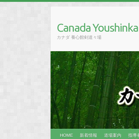
Skip
to
content
Canada Youshinka
カナダ 養心館剣道々場
HOME
新着情報
道場案内
指導