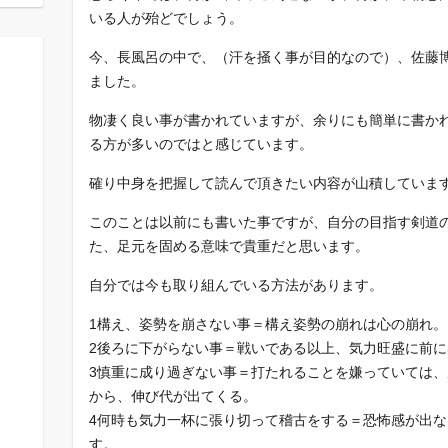
いる人が殆どでしょう。
今、長風呂の中で、（汗を掻く事が目的なので）、佐藤
ました。
物凄く良い事が書かれていますが、余りにも簡単に書か
る方が多いのではと感じています。
確り中身を把握して読んで頂きたい内容が山積していま
このことは以前にも書いた事ですが、自分の目指す剣道
た、足元を固める意味で貴重だと思います。
自分では今も取り組んでいる方法があります。
1構え、姿勢を崩さない事＝構え姿勢の崩れは心の崩れ。
2後ろに下がらない事＝戦いである以上、気力旺盛に前に
3慎重に成り過ぎない事＝打たれることを嫌っていては
から、伸び代が出てくる。
4何時も気力一杯に張り切って稽古をする＝恐怖感が出
す。