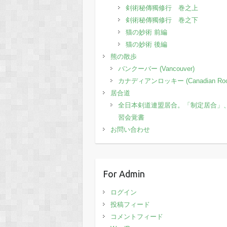
剣術秘傳獨修行 巻之上
剣術秘傳獨修行 巻之下
猫の妙術 前編
猫の妙術 後編
熊の散歩
バンクーバー (Vancouver)
カナディアンロッキー (Canadian Roc
居合道
全日本剣道連盟居合。「制定居合」
習会覚書
お問い合わせ
For Admin
ログイン
投稿フィード
コメントフィード