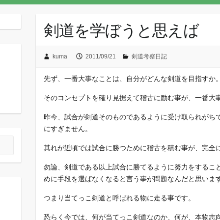
剣道を学ぼうと思えば
kuma
2011/09/21
剣道考察日記
先ず、一番大事なことは、自分がどんな剣道を目指すか
そのコンセプトを確り見据えて稽古に励む事が、一番大
昨今、試合が剣道そのものであるように受け取られがち
にすぎません。
其れが近頃では試合に勝つために稽古を積む事が、完全
勿論、剣道である以上試合に勝てるように努力をするこ
めに手段を選ばなくなると言う事が問題なんだと思いま
つまり当てっこ剣道と呼ばれる物に走る事です。
恐らく今では、何が当てっこ剣道なのか、何が、本物志