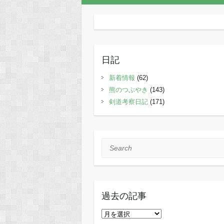
日記
新着情報
(62)
熊のつぶやき
(143)
剣道考察日記
(171)
Search
過去の記事
過