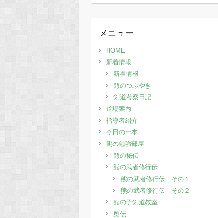
去
の
記
メニュー
事
HOME
新着情報
新着情報
熊のつぶやき
剣道考察日記
道場案内
指導者紹介
今日の一本
熊の勉強部屋
熊の秘伝
熊の武者修行伝
熊の武者修行伝 その１
熊の武者修行伝 その２
熊の子剣道教室
奥伝