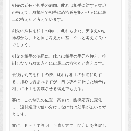
剣先の延長が相手の眉間。此れは相手に対する脅迫
の構えで、攻撃的で相手に恐怖感を抱かせるには最
上の構えだと考えています。
剣先の延長を相手の喉に。此れもまた、突きえの恐
怖感から、上と同じ考え方の基に立つと考えて良い
でしょう。
剣先を相手の鳩尾に。此れは相手の手元を抑え、抑
制しながら攻め入るには最上の方法だと言えます。
最後は剣先を相手の臍。此れは相手の反逆に対す
る、用心も含まれますが、自ら攻めに転じた場合は
相手に小手を警戒させる構えでもある。
要は、この剣先の位置、高さは、臨機応変に変化
し、適材適所で使い分けしなければ効果が無いと考
えます。
前に、Ｅ－面で説明した遣り方で、間合いを考慮し