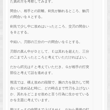
た責め方を考察してみます。
間合い、相手との距離。剣先が触れるところ、触刃
の間合いをＡとする。
剣先で少し中に攻めはいったところ、交刃の間合い
をＢとする。
中結い。刃部の三分の一の間合いをＣとする。
刃部の真ん中がＤとして、Ｅは其れを超えた、三分
の二まで入ったところと考えていただければよい。
だから鍔元はＦと考えていただき。Ｇが相手の打突
部位と考えて話を進めます。
熊流では、構え攻めの段階で、腕の力を脱力して間
合いに攻め込む時に、どの時点まで竹刀を上げない
か、其れをどこませ攻めと言う行為に生かせている
かを主題に考えています。
熊はＥ～Ｆの中間まで上げません。だから最後の打