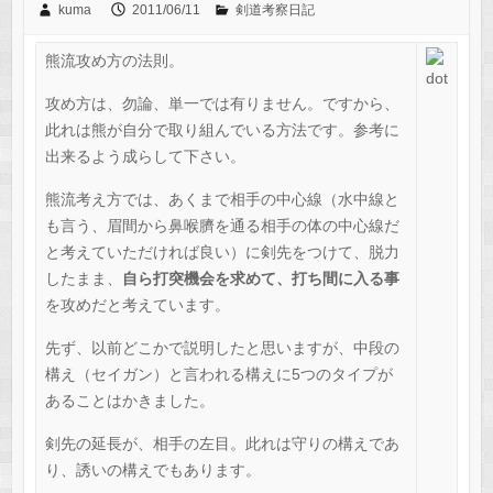
kuma
2011/06/11
剣道考察日記
熊流攻め方の法則。
攻め方は、勿論、単一では有りません。ですから、
此れは熊が自分で取り組んでいる方法です。参考に
出来るよう成らして下さい。
熊流考え方では、あくまで相手の中心線（水中線と
も言う、眉間から鼻喉臍を通る相手の体の中心線だ
と考えていただければ良い）に剣先をつけて、脱力
したまま、
自ら打突機会を求めて、打ち間に入る事
を攻めだと考えています。
先ず、以前どこかで説明したと思いますが、中段の
構え（セイガン）と言われる構えに5つのタイプが
あることはかきました。
剣先の延長が、相手の左目。此れは守りの構えであ
り、誘いの構えでもあります。