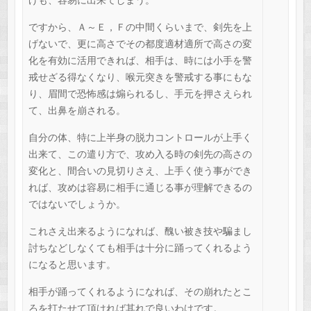
ですから、Ａ～Ｅ，Ｆの中間くらいまで、剣先を上
げないで、更に高さでその都度適材適所で高さの変
化を有効に活用できれば、相手は、時には小手を警
戒せざる得なくなり、喉元突きを警戒する事にもな
り、眉間で恐怖感は煽られるし、手元を押さえられ
て、出鼻を崩される。
自分の体、特に上半身の脱力コントロールが上手く
出来て、この遣り方で、攻め入る時の剣先の高さの
変化と、間合いの見切りさえ、上手く使う事ができ
れば、攻めは容易に相手に通じる事が理解できるの
ではないでしょうか。
これさえ出来るようになれば、醜い被き技や騙まし
討ちなどしなくても相手は十分に踊ってくれるよう
になると思います。
相手が踊ってくれるようになれば、その崩れたとこ
ろを打たせて頂ければ其れで良いわけです。