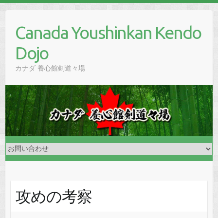
Skip
to
Canada Youshinkan Kendo
content
Dojo
カナダ 養心館剣道々場
攻めの考察