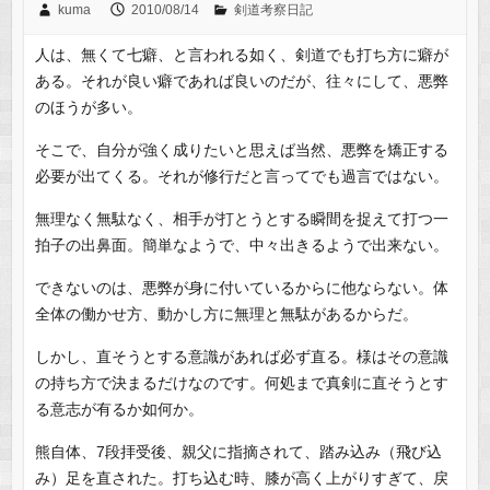
kuma
2010/08/14
剣道考察日記
人は、無くて七癖、と言われる如く、剣道でも打ち方に癖が
ある。それが良い癖であれば良いのだが、往々にして、悪弊
のほうが多い。
そこで、自分が強く成りたいと思えば当然、悪弊を矯正する
必要が出てくる。それが修行だと言ってでも過言ではない。
無理なく無駄なく、相手が打とうとする瞬間を捉えて打つ一
拍子の出鼻面。簡単なようで、中々出きるようで出来ない。
できないのは、悪弊が身に付いているからに他ならない。体
全体の働かせ方、動かし方に無理と無駄があるからだ。
しかし、直そうとする意識があれば必ず直る。様はその意識
の持ち方で決まるだけなのです。何処まで真剣に直そうとす
る意志が有るか如何か。
熊自体、7段拝受後、親父に指摘されて、踏み込み（飛び込
み）足を直された。打ち込む時、膝が高く上がりすぎて、戻