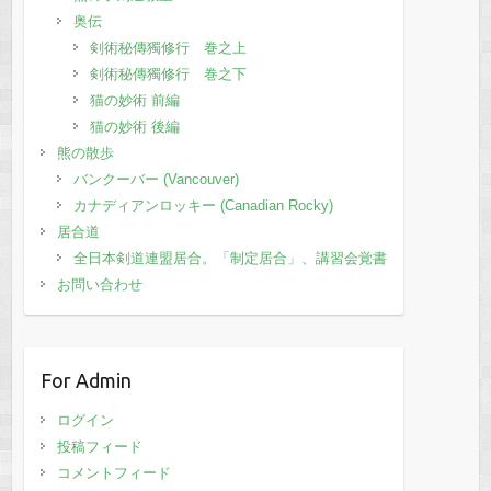
奥伝
剣術秘傳獨修行 巻之上
剣術秘傳獨修行 巻之下
猫の妙術 前編
猫の妙術 後編
熊の散歩
バンクーバー (Vancouver)
カナディアンロッキー (Canadian Rocky)
居合道
全日本剣道連盟居合。「制定居合」、講習会覚書
お問い合わせ
For Admin
ログイン
投稿フィード
コメントフィード