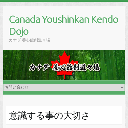
Skip
to
Canada Youshinkan Kendo
content
Dojo
カナダ 養心館剣道々場
意識する事の大切さ