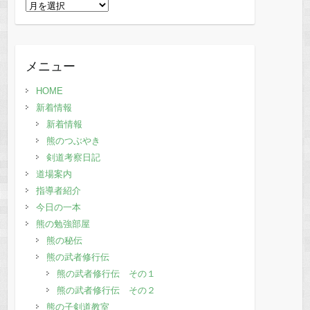
過
去
の
記
メニュー
事
HOME
新着情報
新着情報
熊のつぶやき
剣道考察日記
道場案内
指導者紹介
今日の一本
熊の勉強部屋
熊の秘伝
熊の武者修行伝
熊の武者修行伝 その１
熊の武者修行伝 その２
熊の子剣道教室