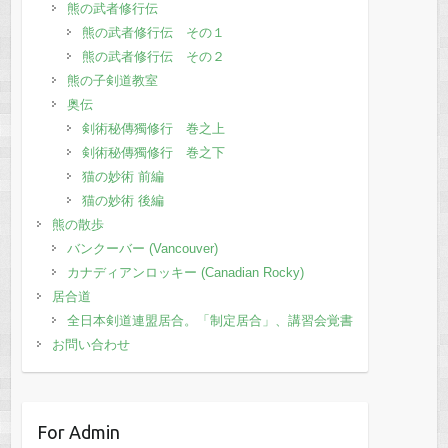
熊の武者修行伝
熊の武者修行伝 その１
熊の武者修行伝 その２
熊の子剣道教室
奥伝
剣術秘傳獨修行 巻之上
剣術秘傳獨修行 巻之下
猫の妙術 前編
猫の妙術 後編
熊の散歩
バンクーバー (Vancouver)
カナディアンロッキー (Canadian Rocky)
居合道
全日本剣道連盟居合。「制定居合」、講習会覚書
お問い合わせ
For Admin