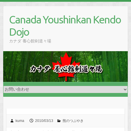
Skip
to
Canada Youshinkan Kendo
content
Dojo
カナダ 養心館剣道々場
kuma
2010/03/13
熊のつぶやき