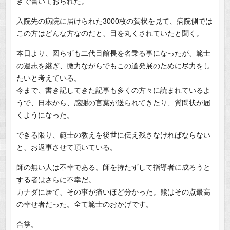
きで書いておられた。
入院先の病院に届けられた3000枚の賀状を見て、病院側では
この方はどんな方なのだと、目を丸くされていたと聞く。
本日より、図らずも二代目館長を名乗る事になったが、範士
の遺志を継ぎ、微力ながらでもこの道発展のために尽力をし
たいと考えている。
今まで、書き記してきた記事も多くの方々に読まれているよ
うで、日本から、感謝の言葉が送られてきたり、質問状が届
くようになった。
できる限り、範士の教えを後世に伝え残さなければならない
と、お返事させて頂いている。
師の無い人は不幸である。師を持たずして指導者に成ろうと
する者はさらに不幸だ。
カナダに居て、その事が痛いほど分かった。熊はその点最高
の幸せ者だった。全て範士のおかげです。
合掌。