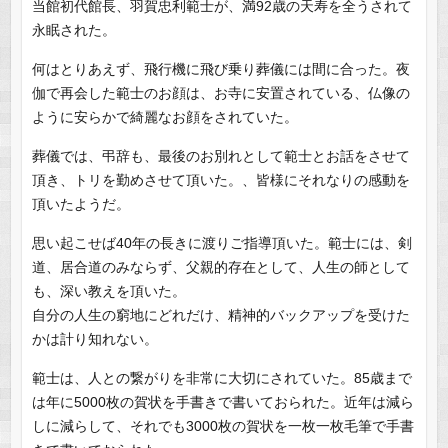
当館初代館長、羽賀忠利範士が、満92歳の天寿を全うされて
永眠された。
何はとりあえず、飛行機に飛び乗り葬儀には間に合った。夜
伽で再会した範士のお顔は、お寺に安置されている、仏像の
ように安らかで綺麗なお顔をされていた。
葬儀では、弔辞も、最後のお別れとして範士とお話をさせて
頂き、トリを勤めさせて頂いた。、皆様にそれなりの感動を
頂いたようだ。
思い起こせば40年の長きに渡りご指導頂いた。範士には、剣
道、居合道のみならず、父親的存在として、人生の師として
も、深い教えを頂いた。
自分の人生の窮地にどれだけ、精神的バックアップを受けた
かは計り知れない。
範士は、人との繋がりを非常に大切にされていた。85歳まで
は年に5000枚の賀状を手書きで書いておられた。近年は減ら
しに減らして、それでも3000枚の賀状を一枚一枚毛筆で手書