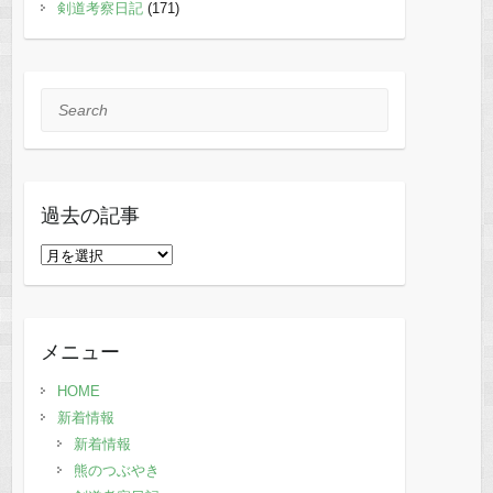
剣道考察日記
(171)
Search
過去の記事
過
去
の
記
メニュー
事
HOME
新着情報
新着情報
熊のつぶやき