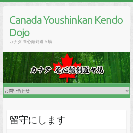
Skip
to
Canada Youshinkan Kendo
content
Dojo
カナダ 養心館剣道々場
留守にします