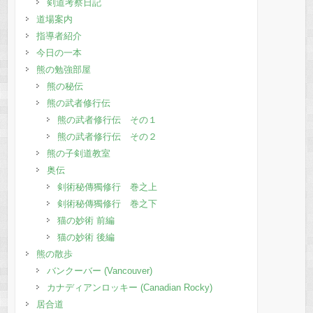
剣道考察日記
道場案内
指導者紹介
今日の一本
熊の勉強部屋
熊の秘伝
熊の武者修行伝
熊の武者修行伝 その１
熊の武者修行伝 その２
熊の子剣道教室
奥伝
剣術秘傳獨修行 巻之上
剣術秘傳獨修行 巻之下
猫の妙術 前編
猫の妙術 後編
熊の散歩
バンクーバー (Vancouver)
カナディアンロッキー (Canadian Rocky)
居合道