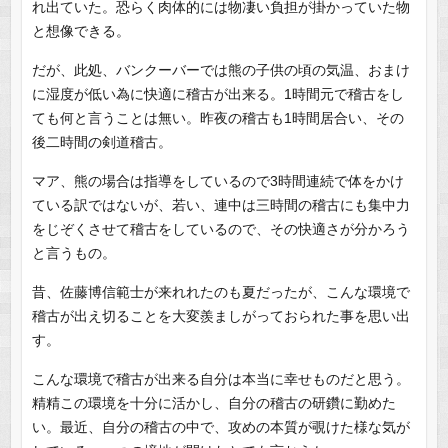
れ出ていた。恐らく肉体的には物凄い負担が掛かっていた物
と想像できる。
だが、此処、バンクーバーでは熊の子供の頃の気温、おまけ
に湿度が低い為に快適に稽古が出来る。1時間元で稽古をし
ても何と言うことは無い。昨夜の稽古も1時間居合い、その
後二時間の剣道稽古。
マア、熊の場合は指導をしているので3時間連続で体をかけ
ている訳ではないが、若い、連中は三時間の稽古にも集中力
をじぞくさせて稽古をしているので、その快適さが分かろう
と言うもの。
昔、佐藤博信範士が来れれたのも夏だったが、こんな環境で
稽古が出え切ることを大変羨ましがっておられた事を思い出
す。
こんな環境で稽古が出来る自分は本当に幸せものだと思う。
精精この環境を十分に活かし、自分の稽古の研鑽に勤めた
い。最近、自分の稽古の中で、攻めの本質が覗けた様な気が