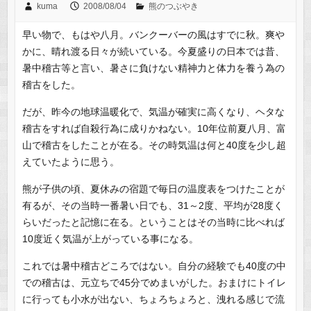
kuma
2008/08/04
熊のつぶやき
早い物で、もはや八月。バンクーバーの風はすでに秋。爽や
かに、晴れ渡る日々が続いている。今夏盛りの日本では昔、
暑中稽古等と言い、暑さに負けない精神力と体力を養う為の
稽古をした。
だが、昨今の地球温暖化で、気温が確実に高くなり、ヘタな
稽古をすれば自殺行為に成りかねない。10年位前夏八月、富
山で稽古をしたことが在る。その時気温は何と40度を少し超
えていたように思う。
熊が子供の頃、夏休みの宿題で毎日の温度表をつけたことが
有るが、その当時一番暑い日でも、31～2度、平均が28度く
らいだったと記憶に在る。ということはその当時に比べれば
10度近く気温が上がっている事になる。
これでは暑中稽古どころではない。自分の経験でも40度の中
での稽古は、元立ちで45分でめまいがした。おまけにトイレ
に行っても小水が出ない、ちょろちょろと、洩れる感じで流