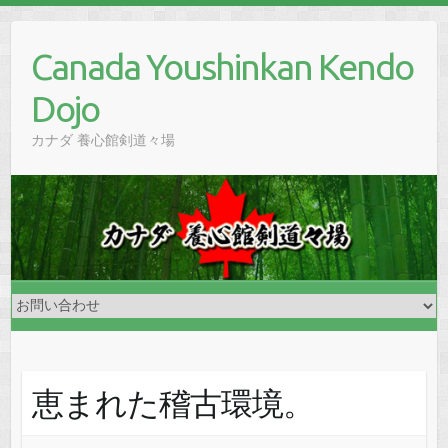
Skip
to
Canada Youshinkan Kendo
content
Dojo
カナダ 養心館剣道々場
恵まれた稽古環境。