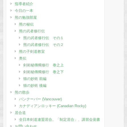
指導者紹介
今日の一本
熊の勉強部屋
熊の秘伝
熊の武者修行伝
熊の武者修行伝 その１
熊の武者修行伝 その２
熊の子剣道教室
奥伝
剣術秘傳獨修行 巻之上
剣術秘傳獨修行 巻之下
猫の妙術 前編
猫の妙術 後編
熊の散歩
バンクーバー (Vancouver)
カナディアンロッキー (Canadian Rocky)
居合道
全日本剣道連盟居合。「制定居合」、講習会覚書
お問い合わせ