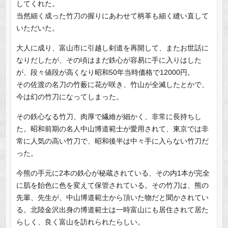
してくれた。
当然細く成った竹刀の握りにあわせて柄革も細く縫い直して
いただいた。
大人に成り、富山市に引越し剣道を再開して、またお世話に
なりだしたが、その頃はまだ鉄心が容易に手に入りはした
が、段々値段が高くなり昭和50年当時価格で12000円。
その佐渡の名刀の竹薮に花が咲き、竹山が全滅したとかで、
今は幻の竹刀になってしまった。
その鉄心なる竹刀、肉厚で繊維が細かく、非常に長持ちし
た。昭和前期の名人中山博道範士が愛用されて、東京では非
常に人気の高い竹刀で、昭和後半は中々手に入らない竹刀だ
った。
今熊の手元に2本の鉄心が秘蔵されている、その内1本が完全
に肌を飴色に色を変えて保管されている。その竹刀は、熊の
先輩、先生が、中山博道範士から頂いた物だと聞かされてい
る。北陸金沢出身の博道範士は一時富山にも居住されて居た
らしく、良く富山を訪れられたらしい。