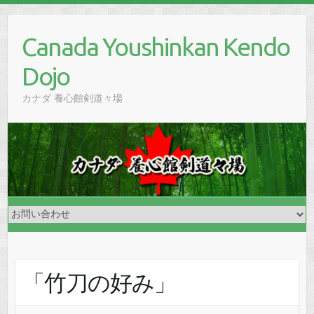
Skip
to
Canada Youshinkan Kendo
content
Dojo
カナダ 養心館剣道々場
「竹刀の好み」