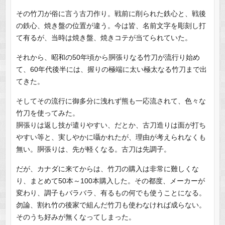
その竹刀が俗に言う古刀作り。戦前に削られた鉄心と、戦後
の鉄心、焼き盤の位置が違う。今は皆、名前文字を彫刻し打
て有るが、当時は焼き盤、焼きコテが当てられていた。
それから、昭和の50年頃から胴張りなる竹刀が流行り始め
て、60年代後半には、握りの極端に太い極太なる竹刀まで出
てきた。
そしてその流行に御多分に洩れず熊も一応流されて、色々な
竹刀を使ってみた。
胴張りは返し技が遣りやすい、だとか、古刀造りは面が打ち
やすい等と、実しやかに囁かれたが、理由が考えられなくも
無い。胴張りは、先が軽くなる。古刀は先調子。
だが、カナダに来てからは、竹刀の購入は非常に難しくな
り、まとめて50本～100本購入した。その都度、メーカーが
変わり、調子もバラバラ、有るもの何でも使うことになる。
勿論、割れ竹の後家で組んだ竹刀も使わなければ成らない。
そのうち好みが無くなってしまった。