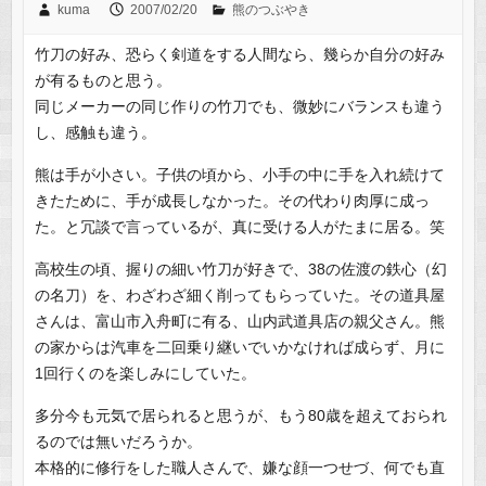
kuma
2007/02/20
熊のつぶやき
竹刀の好み、恐らく剣道をする人間なら、幾らか自分の好み
が有るものと思う。
同じメーカーの同じ作りの竹刀でも、微妙にバランスも違う
し、感触も違う。
熊は手が小さい。子供の頃から、小手の中に手を入れ続けて
きたために、手が成長しなかった。その代わり肉厚に成っ
た。と冗談で言っているが、真に受ける人がたまに居る。笑
高校生の頃、握りの細い竹刀が好きで、38の佐渡の鉄心（幻
の名刀）を、わざわざ細く削ってもらっていた。その道具屋
さんは、富山市入舟町に有る、山内武道具店の親父さん。熊
の家からは汽車を二回乗り継いでいかなければ成らず、月に
1回行くのを楽しみにしていた。
多分今も元気で居られると思うが、もう80歳を超えておられ
るのでは無いだろうか。
本格的に修行をした職人さんで、嫌な顔一つせづ、何でも直