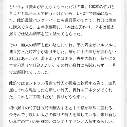
というより贅沢が言えなくなっただけの事。100本の竹刀と
言えども親子三人で使うわけだから、1～2年で廃品になっ
た。此処最近バンクーバーにも道具屋ができて、竹刀は簡単
に購入できる。去年京都用に、1本は古刀作り、２本は極太
握りで仕込み柄革を短く詰めてもらった。
その、極太の柄革も使い込むにつれ、革の表面がツルツルに
成り打った時左手が滑り出した。確かに手の握りが疲れない
利点はあったが、滑るようでは困る。去年の暮れ、新たに３
本古刀造りで仕込んだが、その竹が真竹にも関わらず、一月
で全部割れてしまった。
此処ではセントラル暖房で竹刀が極端に乾燥する為で、道具
屋にそれを報告したら新しい竹刀、真竹を二本タダでくれ
た。これも古刀造りだが、握りがやや細い。
細い握りの竹刀は長時間稽古すると手の指が非常に疲れる。
今それで丁度いい太さの握りの竹刀を探している。来月新し
い真竹の竹刀が何種類かコンテナでドンと入荷するらしい。