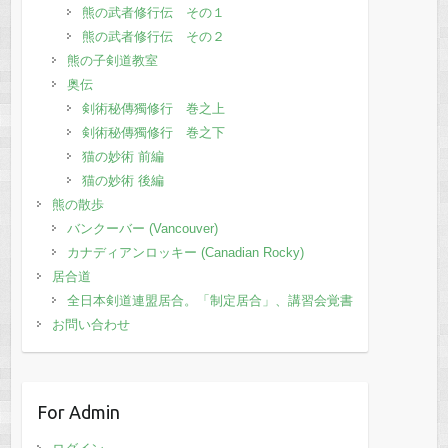
熊の武者修行伝 その１
熊の武者修行伝 その２
熊の子剣道教室
奥伝
剣術秘傳獨修行 巻之上
剣術秘傳獨修行 巻之下
猫の妙術 前編
猫の妙術 後編
熊の散歩
バンクーバー (Vancouver)
カナディアンロッキー (Canadian Rocky)
居合道
全日本剣道連盟居合。「制定居合」、講習会覚書
お問い合わせ
For Admin