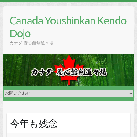
Skip
to
Canada Youshinkan Kendo
content
Dojo
カナダ 養心館剣道々場
今年も残念