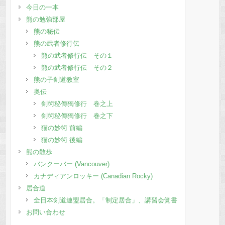
今日の一本
熊の勉強部屋
熊の秘伝
熊の武者修行伝
熊の武者修行伝 その１
熊の武者修行伝 その２
熊の子剣道教室
奥伝
剣術秘傳獨修行 巻之上
剣術秘傳獨修行 巻之下
猫の妙術 前編
猫の妙術 後編
熊の散歩
バンクーバー (Vancouver)
カナディアンロッキー (Canadian Rocky)
居合道
全日本剣道連盟居合。「制定居合」、講習会覚書
お問い合わせ