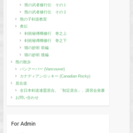
熊の武者修行伝 その１
熊の武者修行伝 その２
熊の子剣道教室
奥伝
剣術秘傳獨修行 巻之上
剣術秘傳獨修行 巻之下
猫の妙術 前編
猫の妙術 後編
熊の散歩
バンクーバー (Vancouver)
カナディアンロッキー (Canadian Rocky)
居合道
全日本剣道連盟居合。「制定居合」、講習会覚書
お問い合わせ
For Admin