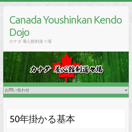
Skip
to
Canada Youshinkan Kendo
content
Dojo
カナダ 養心館剣道々場
50年掛かる基本