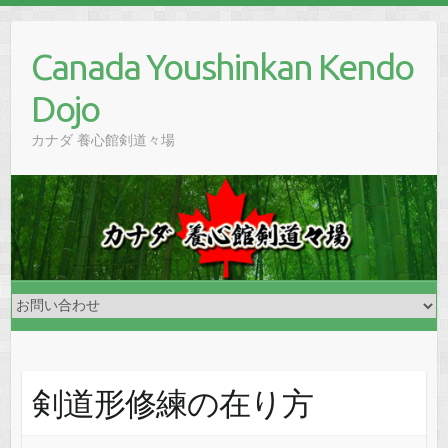
Skip
to
Canada Youshinkan Kendo
content
Dojo
カナダ 養心館剣道々場
剣道形修練の在り方