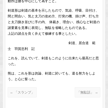
動作は腰を中心にして為すこと。
剣道形は剣道の基本を示したもので、気迫、呼吸、目付け、
間と間合い、気と太刀の攻め方、打突の機、掛け声、打ち方
と太刀捌き並びに手の内、 体裁き、理合い、残心など剣道の
諸要素を見事に表現し、無駄を省略したものである。
上記の諸点を良く弁えて修練する事としたい。
剣道、居合道 範
士 羽賀忠利 記
これを、読んでいて、剣道もこのように出来たら最高だと思
った。
熊は、これを形は勿論、剣道に於いても、遣る努力をしよ
う。と心に誓った。
←
「スランプ」
「無駄話」
→