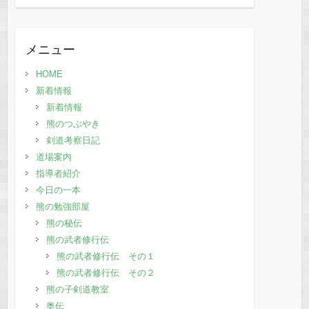
去
の
記
メニュー
事
HOME
新着情報
新着情報
熊のつぶやき
剣道考察日記
道場案内
指導者紹介
今日の一本
熊の勉強部屋
熊の秘伝
熊の武者修行伝
熊の武者修行伝 その１
熊の武者修行伝 その２
熊の子剣道教室
奥伝