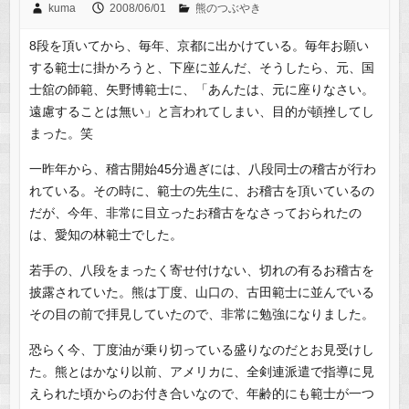
kuma
2008/06/01
熊のつぶやき
8段を頂いてから、毎年、京都に出かけている。毎年お願い
する範士に掛かろうと、下座に並んだ、そうしたら、元、国
士舘の師範、矢野博範士に、「あんたは、元に座りなさい。
遠慮することは無い」と言われてしまい、目的が頓挫してし
まった。笑
一昨年から、稽古開始45分過ぎには、八段同士の稽古が行わ
れている。その時に、範士の先生に、お稽古を頂いているの
だが、今年、非常に目立ったお稽古をなさっておられたの
は、愛知の林範士でした。
若手の、八段をまったく寄せ付けない、切れの有るお稽古を
披露されていた。熊は丁度、山口の、古田範士に並んでいる
その目の前で拝見していたので、非常に勉強になりました。
恐らく今、丁度油が乗り切っている盛りなのだとお見受けし
た。熊とはかなり以前、アメリカに、全剣連派遣で指導に見
えられた頃からのお付き合いなので、年齢的にも範士が一つ