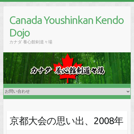
Skip
to
Canada Youshinkan Kendo
content
Dojo
カナダ 養心館剣道々場
京都大会の思い出、2008年