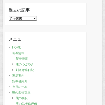
過去の記事
過
去
の
記
メニュー
事
HOME
新着情報
新着情報
熊のつぶやき
剣道考察日記
道場案内
指導者紹介
今日の一本
熊の勉強部屋
熊の秘伝
熊の武者修行伝