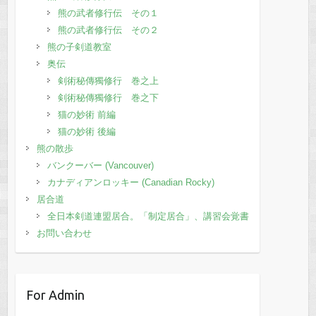
熊の武者修行伝 その１
熊の武者修行伝 その２
熊の子剣道教室
奥伝
剣術秘傳獨修行 巻之上
剣術秘傳獨修行 巻之下
猫の妙術 前編
猫の妙術 後編
熊の散歩
バンクーバー (Vancouver)
カナディアンロッキー (Canadian Rocky)
居合道
全日本剣道連盟居合。「制定居合」、講習会覚書
お問い合わせ
For Admin