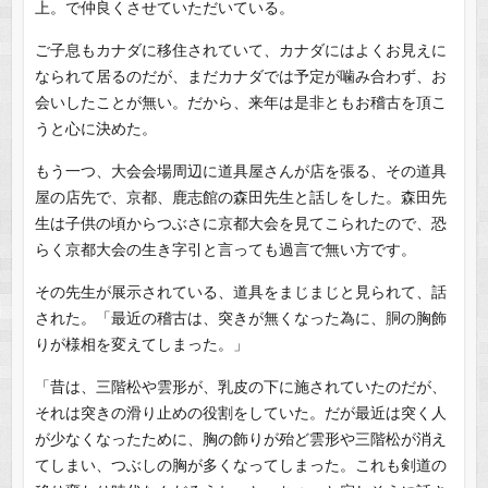
上。で仲良くさせていただいている。
ご子息もカナダに移住されていて、カナダにはよくお見えに
なられて居るのだが、まだカナダでは予定が噛み合わず、お
会いしたことが無い。だから、来年は是非ともお稽古を頂こ
うと心に決めた。
もう一つ、大会会場周辺に道具屋さんが店を張る、その道具
屋の店先で、京都、鹿志館の森田先生と話しをした。森田先
生は子供の頃からつぶさに京都大会を見てこられたので、恐
らく京都大会の生き字引と言っても過言で無い方です。
その先生が展示されている、道具をまじまじと見られて、話
された。「最近の稽古は、突きが無くなった為に、胴の胸飾
りが様相を変えてしまった。」
「昔は、三階松や雲形が、乳皮の下に施されていたのだが、
それは突きの滑り止めの役割をしていた。だが最近は突く人
が少なくなったために、胸の飾りが殆ど雲形や三階松が消え
てしまい、つぶしの胸が多くなってしまった。これも剣道の