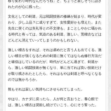
移り変わり時代なんだろうね」と、ちょっと寂しそうに話さ
れたのが心に残った。
文化としての剣道、元は戦闘技術の修練が始まり、時代が変
わり、少し上品？に成りすぎて、女性愛好かも増えた。また
先生に突くのは失礼等との不文律も、まことしやかに囁かれ
る時代と有っては、気迫のある剣道、激しい、荒稽古などは
どんどん消えていってしまうのかもしれない。
激しい稽古をすれば、それは虐めだと言う人も出てくる。激
しい稽古が強くなるための剣道に無くてはならぬ修行方法だ
と確信はしているのだが、時代がどんどん過ぎて、剣道か
ら、激しい戦闘技術が無くなり、単に当てれば良い技術だけ
が取り残されたとしたら、それはもやは剣道と呼べなくなる
のでは無かろうか。
熊もそれは寂しい気持ちにさせられてしまった。
やはり、カナダに戻ったら、人が何と言おうと、養心館で
は、激しい稽古は奨励し続けていこう、心にそう誓った。